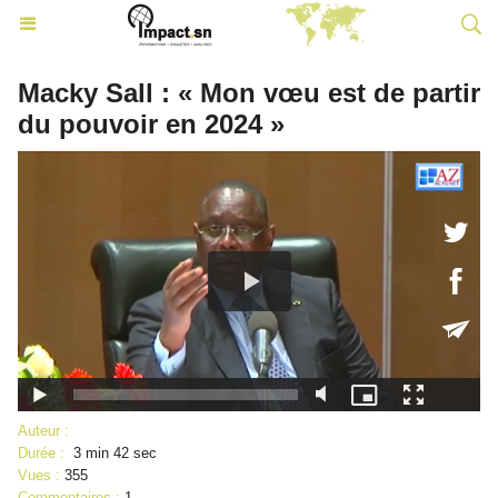
Macky Sall : « Mon vœu est de partir
du pouvoir en 2024 »
Auteur :
Durée :
3 min 42 sec
Vues :
355
Commentaires :
1