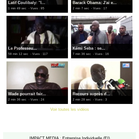
Latif Coulibaly: "l...
Barack Obama: J'ai e...
1 min 49 sec
- Vues : 95
2 min 7 sec
- Vues : 17
Le Professeu...
Kémi Seba : se...
58 min 12 sec
- Vues : 117
7 min 36 sec
- Vues : 16
Wade pourrait fair...
Recours auprès d...
2 min 36 sec
- Vues : 24
2 min 28 sec
- Vues : 3
Voir toutes les vidéos
IMPACT MEDIA : Entreprise Individuelle (EI)