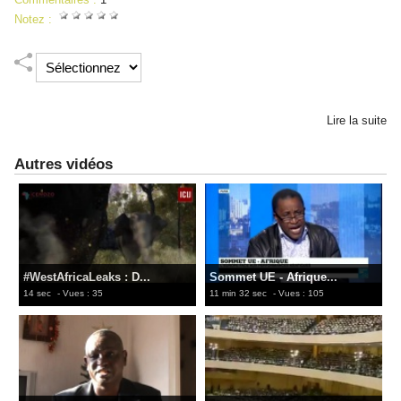
Notez :
Lire la suite
Autres vidéos
#WestAfricaLeaks : D...
Sommet UE - Afrique...
14 sec
- Vues : 35
11 min 32 sec
- Vues : 105