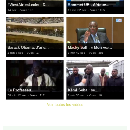
#WestAfricaLeaks : D...
Sommet UE - Afrique...
14 sec
- Vues : 35
11 min 32 sec
- Vues : 105
Barack Obama: J'ai e...
Macky Sall : « Mon vœ...
2 min 7 sec
- Vues : 17
3 min 42 sec
- Vues : 355
Le Professeu...
Kémi Seba : se...
58 min 12 sec
- Vues : 117
7 min 36 sec
- Vues : 16
Voir toutes les vidéos