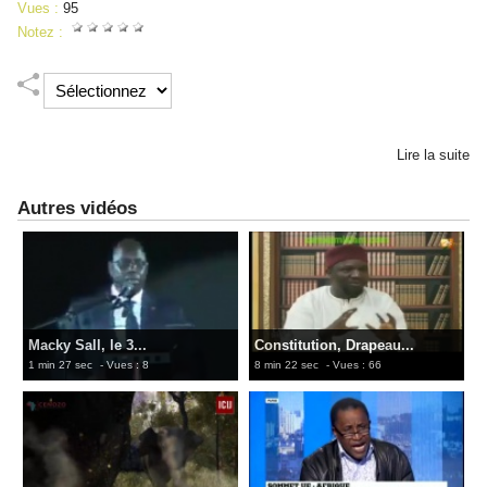
Vues :
95
Notez :
Lire la suite
Autres vidéos
Macky Sall, le 3...
Constitution, Drapeau...
1 min 27 sec
- Vues : 8
8 min 22 sec
- Vues : 66