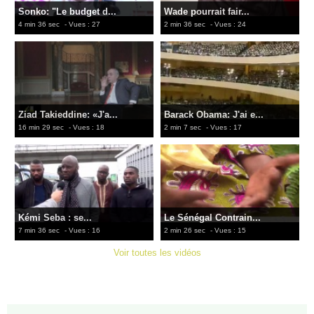
Sonko: "Le budget d...
Wade pourrait fair...
4 min 36 sec
- Vues : 27
2 min 36 sec
- Vues : 24
Ziad Takieddine: «J'a...
Barack Obama: J'ai e...
16 min 29 sec
- Vues : 18
2 min 7 sec
- Vues : 17
Kémi Seba : se...
Le Sénégal Contrain...
7 min 36 sec
- Vues : 16
2 min 26 sec
- Vues : 15
Voir toutes les vidéos