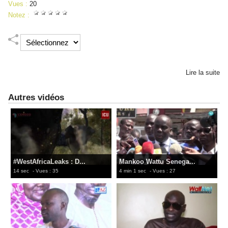
Vues :
20
Notez :
Lire la suite
Autres vidéos
#WestAfricaLeaks : D...
Mankoo Wattu Senega...
14 sec
- Vues : 35
4 min 1 sec
- Vues : 27