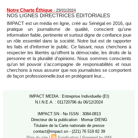
Notre Charte Éthique
-
29/01/2024
NOS LIGNES DIRECTRICES ÉDITORIALES
IMPACT est un média en ligne, créé au Sénégal en 2016, qui
pratique un journalisme de qualité, conscient qu'une
information fiable, pertinente et surtout digne de confiance joue
un rôle essentiel dans la société. Notre but est de rapporter
les faits et d’informer le public. Ce faisant, nous cherchons à
respecter les libertés qu’offrent la démocratie, les droits de la
personne et la pluralité d’opinions. Nous sommes conscients
qu’un tel pouvoir s’accompagne de responsabilités et nous
cherchons à nous assurer que nos journalistes se comportent
de façon professionnelle,tout en protégeant leur...
IMPACT MEDIA : Entreprise Individuelle (EI)
N.I.N.E.A. : 011720796 du 06/12/2024
IMPACT.SN - No ISSN : 3084-0813
Directeur de la publication : Momar DIENG
Titulaire de la Carte nationale de presse
contact@impact.sn - (221) 76 519 82 39
|
|
Plan du site
Syndication
Powered by WM