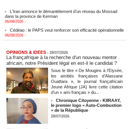
L'Iran annonce le démantèlement d'un réseau du Mossad
dans la province de Kerman
06/08/2026
-
Cédéao : le PAPS veut renforcer son efficacité opérationnelle
06/08/2026
-
L'armée nigériane obtient une hausse salariale historique
06/08/2026
-
OPINIONS & IDEES
-
28/07/2026
Au Nigeria, plus de 300 victimes d’enlèvements ont été
La françafrique à la recherche d'un nouveau mentor
libérées
africain, notre Président légal en est-il le candidat ?
06/08/2026
-
Sous le titre « De Mougins à l’Elysée,
Au Nigeria, plus de 300 victimes d’enlèvements ont été
les amitiés françaises d’Alassane
libérées
Ouattara », le journal françafricain
06/08/2026
-
Jeune Afrique (JA) livre cette citation
Soutenir l’intégrité de l’information à Sao Tomé-et-Principe à
d’un « ami français » du...
l’approche des élections
Chronique Citoyenne - KIIRAAY,
06/08/2026
-
le premier logo « Auto-Combustion
» de la République
Taïwan bloque un pont stratégique lors de la simulation d'une
invasion par la Chine
28/07/2026
06/08/2026
-