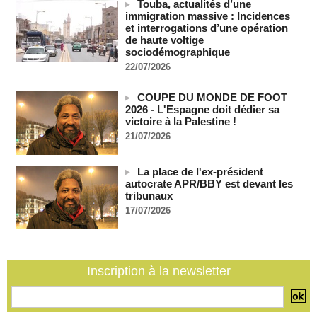
Les Bourses mondiales suspendues au Moyen-Orient,
Touba, actualités d’une
records en Europe
immigration massive : Incidences
06/08/2026
-
et interrogations d’une opération
de haute voltige
Soudan du Sud : Les avocats de Riek Machar sollicitent un
sociodémographique
accès à leur client avant la prochaine audience
22/07/2026
06/08/2026
-
France-Algérie: l'affaire Mehdi Laribi relance la coopération
COUPE DU MONDE DE FOOT
policière contre le narcotrafic
2026 - L'Espagne doit dédier sa
06/08/2026
-
victoire à la Palestine !
21/07/2026
Guinée : l'absence du président Doumbouya ravive les
tensions politiques
06/08/2026
-
La place de l'ex-président
autocrate APR/BBY est devant les
Bénin: le nouveau Sénat élit son premier président
tribunaux
06/08/2026
-
17/07/2026
La Centrafrique et le Cameroun apaisent les tensions après
un incident frontalier
06/08/2026
-
Inscription à la newsletter