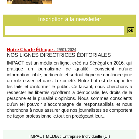
Journaliste libanaise tuée par Israël : Amnesty France
demande une enquête pour crime de guerre
07/08/2026
-
Inscription à la newsletter
Côte d'Ivoire : le président Ouattara accorde la grâce à 4.661
détenus
07/08/2026
-
Notre Charte Éthique
-
29/01/2024
NOS LIGNES DIRECTRICES ÉDITORIALES
IMPACT est un média en ligne, créé au Sénégal en 2016, qui
pratique un journalisme de qualité, conscient qu'une
information fiable, pertinente et surtout digne de confiance joue
un rôle essentiel dans la société. Notre but est de rapporter
les faits et d’informer le public. Ce faisant, nous cherchons à
respecter les libertés qu’offrent la démocratie, les droits de la
personne et la pluralité d’opinions. Nous sommes conscients
qu’un tel pouvoir s’accompagne de responsabilités et nous
cherchons à nous assurer que nos journalistes se comportent
de façon professionnelle,tout en protégeant leur...
IMPACT MEDIA : Entreprise Individuelle (EI)