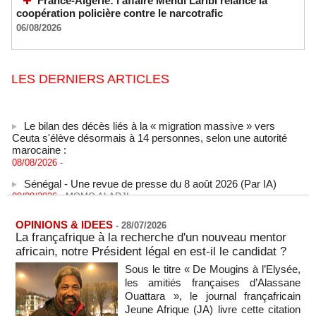
France-Algérie: l'affaire Mehdi Laribi relance la
coopération policière contre le narcotrafic
06/08/2026
LES DERNIERS ARTICLES
Le bilan des décès liés à la « migration massive » vers
Ceuta s'élève désormais à 14 personnes, selon une autorité
marocaine :
08/08/2026
-
Sénégal - Une revue de presse du 8 août 2026 (Par IA)
08/08/2026
-
MOMO ALADJI
SENEGAL - Les Unes de la presse quotidienne du 8/9 août
2026
OPINIONS & IDEES
-
28/07/2026
08/08/2026
-
MOMO ALADJI
La françafrique à la recherche d'un nouveau mentor
africain, notre Président légal en est-il le candidat ?
A Ceuta, les enfants migrants risquent d'être victimes de
maltraitance et d'exploitation, avertissent des ONG
Sous le titre « De Mougins à l’Elysée,
07/08/2026
-
les amitiés françaises d’Alassane
Ouattara », le journal françafricain
Les Bourses mondiales touchent des sommets après
Jeune Afrique (JA) livre cette citation
l'emploi américain