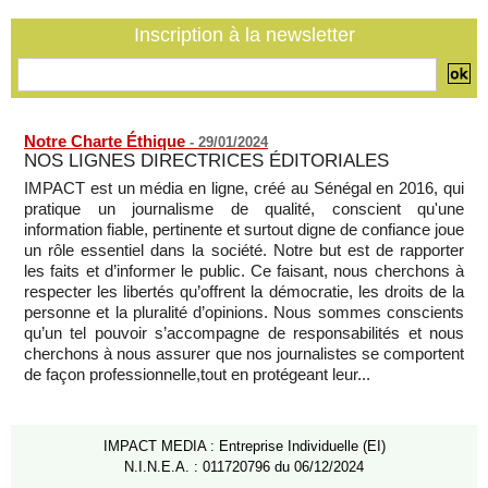
07/08/2026
-
Inscription à la newsletter
La Türkiye, l’Arabie saoudite et le Pakistan signent un accord
conjoint de défense à La Mecque
07/08/2026
-
Notre Charte Éthique
-
29/01/2024
NOS LIGNES DIRECTRICES ÉDITORIALES
IMPACT est un média en ligne, créé au Sénégal en 2016, qui
pratique un journalisme de qualité, conscient qu'une
information fiable, pertinente et surtout digne de confiance joue
un rôle essentiel dans la société. Notre but est de rapporter
les faits et d’informer le public. Ce faisant, nous cherchons à
respecter les libertés qu’offrent la démocratie, les droits de la
personne et la pluralité d’opinions. Nous sommes conscients
qu’un tel pouvoir s’accompagne de responsabilités et nous
cherchons à nous assurer que nos journalistes se comportent
de façon professionnelle,tout en protégeant leur...
IMPACT MEDIA : Entreprise Individuelle (EI)
N.I.N.E.A. : 011720796 du 06/12/2024