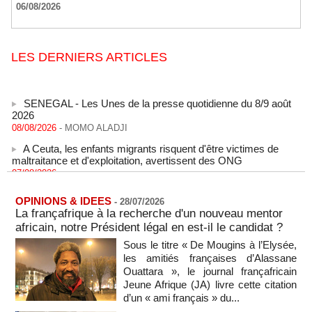
06/08/2026
LES DERNIERS ARTICLES
SENEGAL - Les Unes de la presse quotidienne du 8/9 août
2026
08/08/2026
-
MOMO ALADJI
A Ceuta, les enfants migrants risquent d'être victimes de
maltraitance et d'exploitation, avertissent des ONG
07/08/2026
-
Les Bourses mondiales touchent des sommets après
l'emploi américain
OPINIONS & IDEES
-
28/07/2026
07/08/2026
-
La françafrique à la recherche d'un nouveau mentor
africain, notre Président légal en est-il le candidat ?
"Construction de la Grande Côte D'ivoire" : Le Président
Alassane Ouattara appelle à la contribution de toutes les forces
Sous le titre « De Mougins à l’Elysée,
vives de la nation
les amitiés françaises d’Alassane
07/08/2026
-
Ouattara », le journal françafricain
Jeune Afrique (JA) livre cette citation
Polémique à l’Assemblée nationale : Yaël Braun-Pivet se dit
d’un « ami français » du...
"dépassée" par les critiques concernant le nouveau pavillon