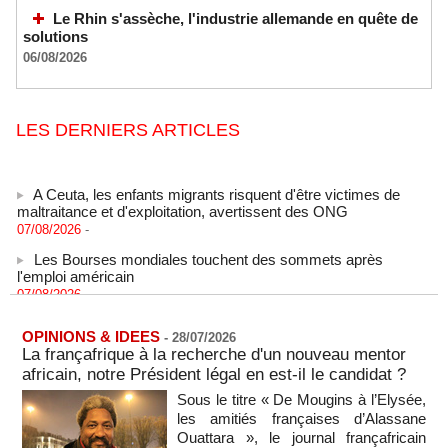
Le Rhin s'assèche, l'industrie allemande en quête de
solutions
06/08/2026
LES DERNIERS ARTICLES
A Ceuta, les enfants migrants risquent d'être victimes de
maltraitance et d'exploitation, avertissent des ONG
07/08/2026
-
Les Bourses mondiales touchent des sommets après
l'emploi américain
07/08/2026
-
"Construction de la Grande Côte D'ivoire" : Le Président
Alassane Ouattara appelle à la contribution de toutes les forces
OPINIONS & IDEES
-
28/07/2026
vives de la nation
La françafrique à la recherche d'un nouveau mentor
07/08/2026
-
africain, notre Président légal en est-il le candidat ?
Polémique à l’Assemblée nationale : Yaël Braun-Pivet se dit
Sous le titre « De Mougins à l’Elysée,
"dépassée" par les critiques concernant le nouveau pavillon
les amitiés françaises d’Alassane
07/08/2026
-
Ouattara », le journal françafricain