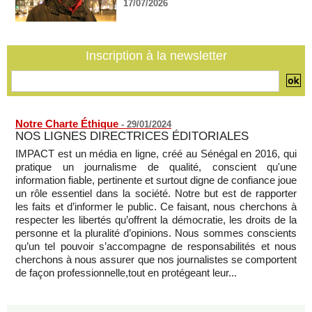
17/07/2026
La Türkiye, l’Arabie saoudite et le Pakistan signent un accord
conjoint de défense à La Mecque
07/08/2026
-
Inscription à la newsletter
La Bourse de Paris termine en hausse et poursuit sa course
aux records
07/08/2026
-
Notre Charte Éthique
-
29/01/2024
NOS LIGNES DIRECTRICES ÉDITORIALES
IMPACT est un média en ligne, créé au Sénégal en 2016, qui
pratique un journalisme de qualité, conscient qu'une
information fiable, pertinente et surtout digne de confiance joue
un rôle essentiel dans la société. Notre but est de rapporter
les faits et d’informer le public. Ce faisant, nous cherchons à
respecter les libertés qu’offrent la démocratie, les droits de la
personne et la pluralité d’opinions. Nous sommes conscients
qu’un tel pouvoir s’accompagne de responsabilités et nous
cherchons à nous assurer que nos journalistes se comportent
de façon professionnelle,tout en protégeant leur...