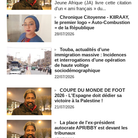
Jeune Afrique (JA) livre cette citation
Depuis le « cessez-le-feu » à Gaza, les forces israéliennes
d’un « ami français » du...
ont tué 300 enfants palestiniens (UNICEF)
07/08/2026
-
Chronique Citoyenne - KIIRAAY,
le premier logo « Auto-Combustion
Guinée-Bissau - Première visite de la médiation sénégalaise
» de la République
après le sommet de la Cedeao
28/07/2026
07/08/2026
-
Bénin: Patrice Talon élu président du Sénat, moins de trois
mois après son départ du pouvoir
Touba, actualités d’une
07/08/2026
-
immigration massive : Incidences
et interrogations d’une opération
Mali-Algérie : le PM Maïga affirme qu’il n’y a « aucune
de haute voltige
rupture diplomatique » entre les 2 pays
sociodémographique
07/08/2026
-
22/07/2026
Journaliste libanaise tuée par Israël : Amnesty France
demande une enquête pour crime de guerre
COUPE DU MONDE DE FOOT
07/08/2026
-
2026 - L'Espagne doit dédier sa
victoire à la Palestine !
Côte d'Ivoire : le président Ouattara accorde la grâce à 4.661
21/07/2026
détenus
07/08/2026
-
La place de l'ex-président
Plagiat à Cambridge - L’université va réexaminer le
autocrate APR/BBY est devant les
recrutement de ses enseignants
tribunaux
07/08/2026
-