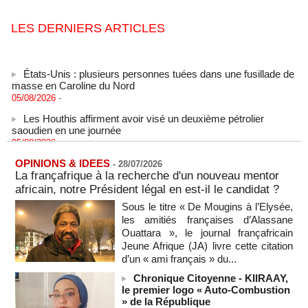
LES DERNIERS ARTICLES
États-Unis : plusieurs personnes tuées dans une fusillade de
masse en Caroline du Nord
05/08/2026
-
Les Houthis affirment avoir visé un deuxième pétrolier
saoudien en une journée
05/08/2026
-
Les Houthis affirment avoir visé un deuxième pétrolier
OPINIONS & IDEES
-
28/07/2026
saoudien en une journée
La françafrique à la recherche d'un nouveau mentor
05/08/2026
-
africain, notre Président légal en est-il le candidat ?
Après la France et Ouattara, comment la CEDEAO sabote la
Sous le titre « De Mougins à l’Elysée,
création d'une monnaie ouest-africaine unique
les amitiés françaises d’Alassane
05/08/2026
-
MOMO ALADJI
Ouattara », le journal françafricain
La Banque mondiale accorde un prêt de 340 milliards de
Jeune Afrique (JA) livre cette citation
francs CFA au Sénégal pour divers projets
d’un « ami français » du...
05/08/2026
-
Chronique Citoyenne - KIIRAAY,
Election du SG de l’ONU : L'Afrique apparait comme la
le premier logo « Auto-Combustion
région qui affaiblit le principe de rotation régionale (Carlos
» de la République