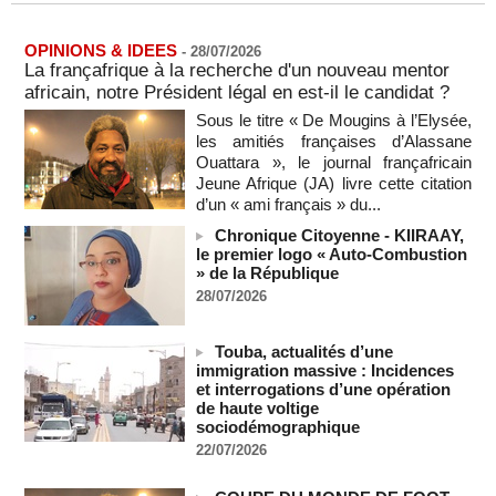
L'armée nigériane obtient une hausse salariale historique
06/08/2026
-
OPINIONS & IDEES
-
28/07/2026
Au Nigeria, plus de 300 victimes d’enlèvements ont été
La françafrique à la recherche d'un nouveau mentor
libérées
africain, notre Président légal en est-il le candidat ?
06/08/2026
-
Sous le titre « De Mougins à l’Elysée,
Au Nigeria, plus de 300 victimes d’enlèvements ont été
les amitiés françaises d’Alassane
libérées
Ouattara », le journal françafricain
06/08/2026
-
Jeune Afrique (JA) livre cette citation
d’un « ami français » du...
Soutenir l’intégrité de l’information à Sao Tomé-et-Principe à
l’approche des élections
Chronique Citoyenne - KIIRAAY,
06/08/2026
-
le premier logo « Auto-Combustion
» de la République
Taïwan bloque un pont stratégique lors de la simulation d'une
28/07/2026
invasion par la Chine
06/08/2026
-
Touba, actualités d’une
Les Bourses mondiales suspendues au Moyen-Orient,
immigration massive : Incidences
records en Europe
et interrogations d’une opération
06/08/2026
-
de haute voltige
Soudan du Sud : Les avocats de Riek Machar sollicitent un
sociodémographique
accès à leur client avant la prochaine audience
22/07/2026
06/08/2026
-