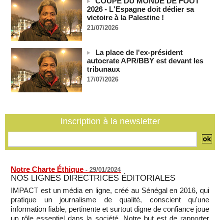
COUPE DU MONDE DE FOOT
France-Algérie: l'affaire Mehdi Laribi relance la coopération
2026 - L'Espagne doit dédier sa
policière contre le narcotrafic
victoire à la Palestine !
06/08/2026
-
21/07/2026
Guinée : l'absence du président Doumbouya ravive les
tensions politiques
06/08/2026
-
La place de l'ex-président
autocrate APR/BBY est devant les
Bénin: le nouveau Sénat élit son premier président
tribunaux
06/08/2026
-
17/07/2026
La Centrafrique et le Cameroun apaisent les tensions après
un incident frontalier
06/08/2026
-
Inscription à la newsletter
Notre Charte Éthique
-
29/01/2024
NOS LIGNES DIRECTRICES ÉDITORIALES
IMPACT est un média en ligne, créé au Sénégal en 2016, qui
pratique un journalisme de qualité, conscient qu'une
information fiable, pertinente et surtout digne de confiance joue
un rôle essentiel dans la société. Notre but est de rapporter