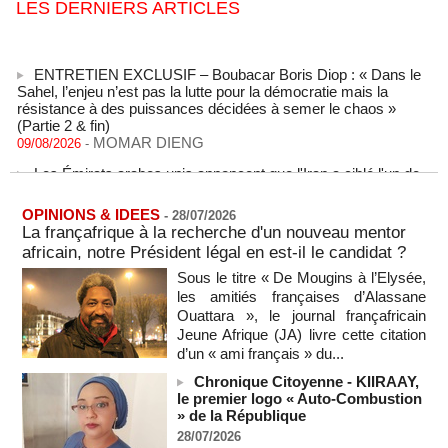
LES DERNIERS ARTICLES
ENTRETIEN EXCLUSIF – Boubacar Boris Diop : « Dans le
Sahel, l’enjeu n’est pas la lutte pour la démocratie mais la
résistance à des puissances décidées à semer le chaos »
(Partie 2 & fin)
MOMAR DIENG
09/08/2026
-
Les Émirats arabes unis annoncent que l'Iran a ciblé l'un de
leurs navires avec un missile dans le détroit d'Ormuz
08/08/2026
-
OPINIONS & IDEES
-
28/07/2026
Le bilan des décès liés à la « migration massive » vers
La françafrique à la recherche d'un nouveau mentor
Ceuta s'élève désormais à 14 personnes, selon une autorité
africain, notre Président légal en est-il le candidat ?
marocaine :
Sous le titre « De Mougins à l’Elysée,
08/08/2026
-
les amitiés françaises d’Alassane
Sénégal - Une revue de presse du 8 août 2026 (Par IA)
Ouattara », le journal françafricain
08/08/2026
-
MOMO ALADJI
Jeune Afrique (JA) livre cette citation
d’un « ami français » du...
SENEGAL - Les Unes de la presse quotidienne du 8/9 août
2026
Chronique Citoyenne - KIIRAAY,
08/08/2026
-
MOMO ALADJI
le premier logo « Auto-Combustion
» de la République
A Ceuta, les enfants migrants risquent d'être victimes de
28/07/2026
maltraitance et d'exploitation, avertissent des ONG