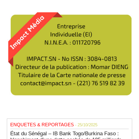
ENQUETES & REPORTAGES
- 25/10/2025
État du Sénégal – IB Bank Togo/Burkina Faso :