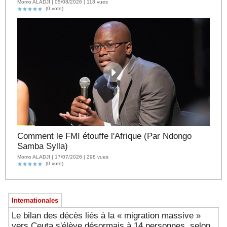
Momo ALADJI | 05/08/2026 | 118 vues
(0 vote)
Comment le FMI étouffe l'Afrique (Par Ndongo
Samba Sylla)
Momo ALADJI | 17/07/2026 | 298 vues
(0 vote)
Internationales
Le bilan des décès liés à la « migration massive »
vers Ceuta s'élève désormais à 14 personnes, selon