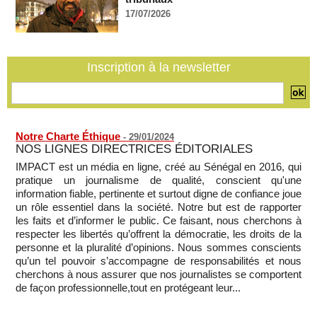
Guinée-Bissau - Première visite de la médiation sénégalaise
après le sommet de la Cedeao
17/07/2026
07/08/2026
-
Bénin: Patrice Talon élu président du Sénat, moins de trois
mois après son départ du pouvoir
Inscription à la newsletter
07/08/2026
-
Mali-Algérie : le PM Maïga affirme qu’il n’y a « aucune
rupture diplomatique » entre les 2 pays
07/08/2026
-
Notre Charte Éthique
-
29/01/2024
NOS LIGNES DIRECTRICES ÉDITORIALES
IMPACT est un média en ligne, créé au Sénégal en 2016, qui
pratique un journalisme de qualité, conscient qu'une
information fiable, pertinente et surtout digne de confiance joue
un rôle essentiel dans la société. Notre but est de rapporter
les faits et d’informer le public. Ce faisant, nous cherchons à
respecter les libertés qu’offrent la démocratie, les droits de la
personne et la pluralité d’opinions. Nous sommes conscients
qu’un tel pouvoir s’accompagne de responsabilités et nous
cherchons à nous assurer que nos journalistes se comportent
de façon professionnelle,tout en protégeant leur...