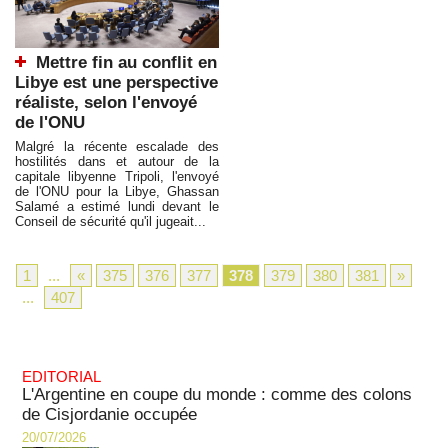
Mettre fin au conflit en
Libye est une perspective
réaliste, selon l'envoyé
de l'ONU
Malgré la récente escalade des
hostilités dans et autour de la
capitale libyenne Tripoli, l'envoyé
de l'ONU pour la Libye, Ghassan
Salamé a estimé lundi devant le
Conseil de sécurité qu'il jugeait...
1
...
«
375
376
377
378
379
380
381
»
...
407
EDITORIAL
L'Argentine en coupe du monde : comme des colons
de Cisjordanie occupée
20/07/2026