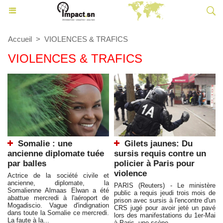
Accueil
>
VIOLENCES & TRAFICS
VIOLENCES & TRAFICS
Somalie : une
Gilets jaunes: Du
ancienne diplomate tuée
sursis requis contre un
par balles
policier à Paris pour
violence
Actrice de la société civile et
ancienne, diplomate, la
PARIS (Reuters) - Le ministère
Somalienne Almaas Elwan a été
public a requis jeudi trois mois de
abattue mercredi à l'aéroport de
prison avec sursis à l'encontre d'un
Mogadiscio. Vague d'indignation
CRS jugé pour avoir jeté un pavé
dans toute la Somalie ce mercredi.
lors des manifestations du 1er-Mai
La faute à la...
à Paris, une scène...