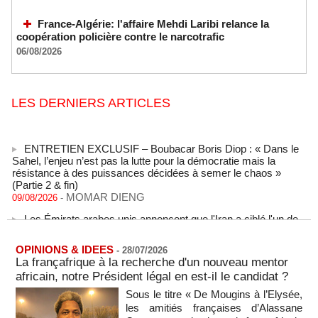
France-Algérie: l'affaire Mehdi Laribi relance la
coopération policière contre le narcotrafic
06/08/2026
LES DERNIERS ARTICLES
ENTRETIEN EXCLUSIF – Boubacar Boris Diop : « Dans le
Sahel, l’enjeu n’est pas la lutte pour la démocratie mais la
résistance à des puissances décidées à semer le chaos »
(Partie 2 & fin)
MOMAR DIENG
09/08/2026
-
Les Émirats arabes unis annoncent que l'Iran a ciblé l'un de
leurs navires avec un missile dans le détroit d'Ormuz
08/08/2026
-
OPINIONS & IDEES
-
28/07/2026
Le bilan des décès liés à la « migration massive » vers
La françafrique à la recherche d'un nouveau mentor
Ceuta s'élève désormais à 14 personnes, selon une autorité
africain, notre Président légal en est-il le candidat ?
marocaine :
08/08/2026
-
Sous le titre « De Mougins à l’Elysée,
les amitiés françaises d’Alassane
Sénégal - Une revue de presse du 8 août 2026 (Par IA)