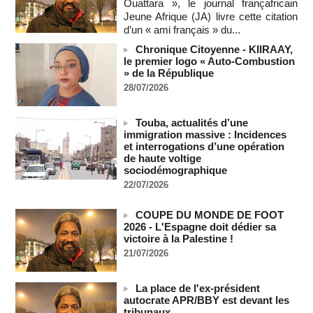
Ouattara », le journal françafricain
08/08/2026
-
MOMO ALADJI
Jeune Afrique (JA) livre cette citation
SENEGAL - Les Unes de la presse quotidienne du 8/9 août
d’un « ami français » du...
2026
Chronique Citoyenne - KIIRAAY,
08/08/2026
-
MOMO ALADJI
le premier logo « Auto-Combustion
» de la République
A Ceuta, les enfants migrants risquent d'être victimes de
maltraitance et d'exploitation, avertissent des ONG
28/07/2026
07/08/2026
-
Les Bourses mondiales touchent des sommets après
Touba, actualités d’une
l'emploi américain
immigration massive : Incidences
07/08/2026
-
et interrogations d’une opération
de haute voltige
"Construction de la Grande Côte D'ivoire" : Le Président
sociodémographique
Alassane Ouattara appelle à la contribution de toutes les forces
22/07/2026
vives de la nation
07/08/2026
-
COUPE DU MONDE DE FOOT
Polémique à l’Assemblée nationale : Yaël Braun-Pivet se dit
2026 - L'Espagne doit dédier sa
"dépassée" par les critiques concernant le nouveau pavillon
victoire à la Palestine !
07/08/2026
-
21/07/2026
Depuis le « cessez-le-feu » à Gaza, les forces israéliennes
ont tué 300 enfants palestiniens (UNICEF)
La place de l'ex-président
07/08/2026
-
autocrate APR/BBY est devant les
tribunaux