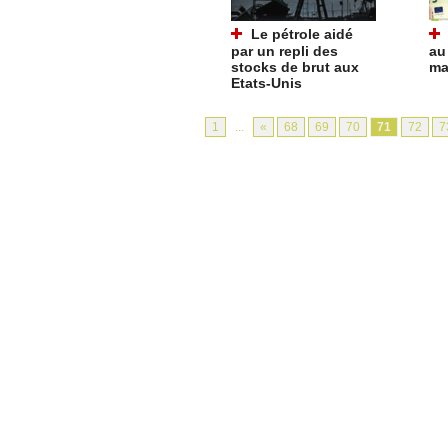
Le pétrole aidé
par un repli des
au
stocks de brut aux
ma
Etats-Unis
1
...
«
68
69
70
71
72
7