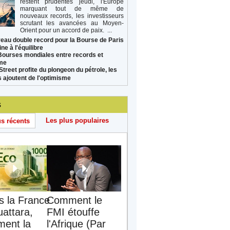
restent prudentes jeudi, l'Europe
marquant tout de même de
nouveaux records, les investisseurs
scrutant les avancées au Moyen-
Orient pour un accord de paix. ...
eau double record pour la Bourse de Paris
ne à l'équilibre
Bourses mondiales entre records et
sme
Street profite du plongeon du pétrole, les
s ajoutent de l'optimisme
s
Les plus populaires
us récents
s la France
Comment le
uattara,
FMI étouffe
ent la
l'Afrique (Par