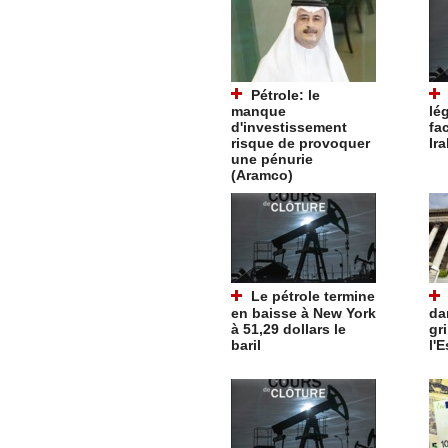
Pétrole: le
manque
lé
d'investissement
fa
risque de provoquer
Ira
une pénurie
(Aramco)
Le pétrole termine
en baisse à New York
da
à 51,29 dollars le
gr
baril
l'