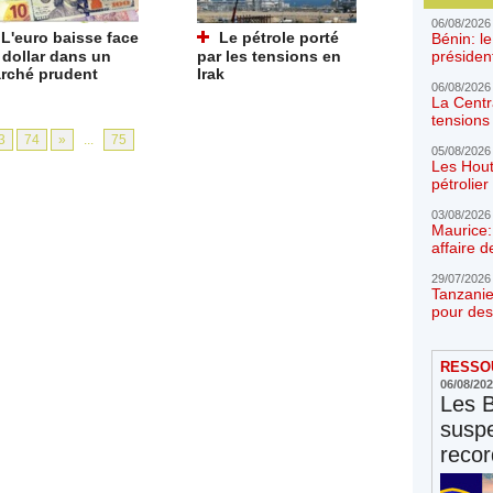
06/08/2026
L'euro baisse face
Le pétrole porté
Bénin: l
présiden
 dollar dans un
par les tensions en
rché prudent
Irak
06/08/2026
La Centr
tensions 
3
74
»
...
75
05/08/2026
Les Hout
pétrolie
03/08/2026
Maurice:
affaire d
29/07/2026
Tanzanie
pour des
RESSOU
06/08/20
Les 
susp
reco