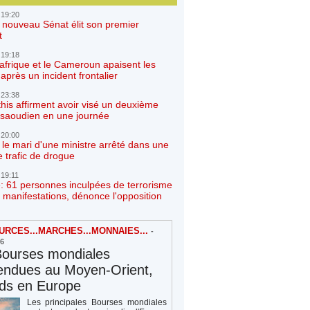
 19:20
e nouveau Sénat élit son premier
t
 19:18
afrique et le Cameroun apaisent les
après un incident frontalier
 23:38
his affirment avoir visé un deuxième
r saoudien en une journée
 20:00
 le mari d'une ministre arrêté dans une
e trafic de drogue
 19:11
: 61 personnes inculpées de terrorisme
 manifestations, dénonce l'opposition
RCES...MARCHES...MONNAIES...
-
26
Bourses mondiales
endues au Moyen-Orient,
rds en Europe
Les principales Bourses mondiales