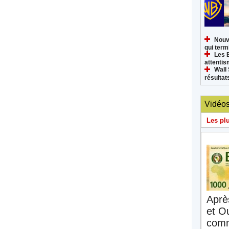
Nouv
qui termi
Les 
attenti
Wall 
résultat
Vidéo
Les pl
Aprè
et O
comm