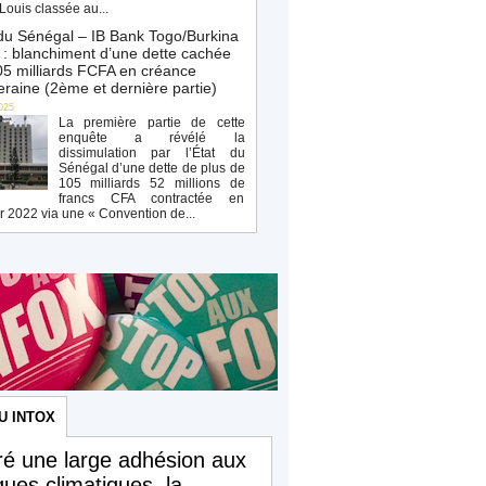
Louis classée au...
du Sénégal – IB Bank Togo/Burkina
: blanchiment d’une dette cachée
5 milliards FCFA en créance
raine (2ème et dernière partie)
025
La première partie de cette
enquête a révélé la
dissimulation par l’État du
Sénégal d’une dette de plus de
105 milliards 52 millions de
francs CFA contractée en
r 2022 via une « Convention de...
U INTOX
é une large adhésion aux
iques climatiques, la