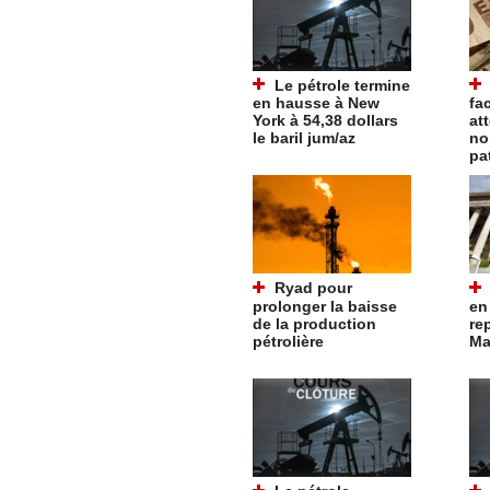
Le pétrole termine
en hausse à New
fa
York à 54,38 dollars
at
le baril jum/az
no
pa
Ryad pour
prolonger la baisse
en
de la production
rep
pétrolière
Ma