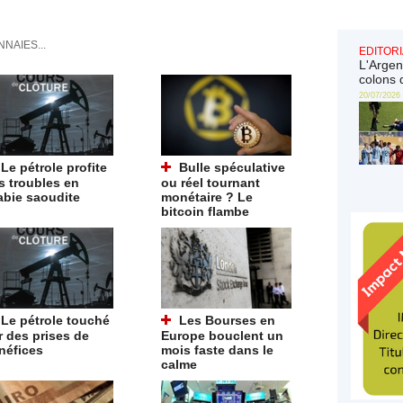
NAIES...
EDITORI
L'Argen
colons 
20/07/2026
Le pétrole profite
Bulle spéculative
s troubles en
ou réel tournant
abie saoudite
monétaire ? Le
bitcoin flambe
Le pétrole touché
Les Bourses en
r des prises de
Europe bouclent un
néfices
mois faste dans le
calme