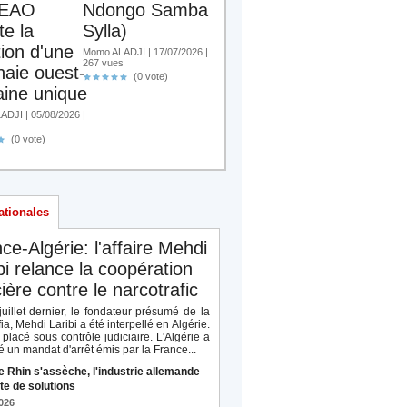
EAO
Ndongo Samba
te la
Sylla)
tion d'une
Momo ALADJI | 17/07/2026 |
267 vues
aie ouest-
(0 vote)
aine unique
DJI | 05/08/2026 |
(0 vote)
ationales
ce-Algérie: l'affaire Mehdi
bi relance la coopération
cière contre le narcotrafic
uillet dernier, le fondateur présumé de la
a, Mehdi Laribi a été interpellé en Algérie.
é placé sous contrôle judiciaire. L'Algérie a
 un mandat d'arrêt émis par la France...
e Rhin s'assèche, l'industrie allemande
te de solutions
026