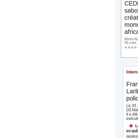
CED
sabo
créa
monn
afric
Momo ALA
95 vues
Intern
Fran
Lari
poli
Le 20 j
DZ Mafi
Il a ét
exécuté
L
en quê
06/08/2