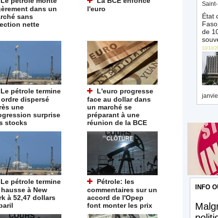
Le pétrole monte
La BCE enfonce
Saint-
gèrement dans un
l'euro
État 
rché sans
Faso 
rection nette
de 10
souve
10/10/2
Le pétrole termine
L'euro progresse
janvie
 ordre dispersé
face au dollar dans
rès une
un marché se
ogression surprise
préparant à une
s stocks
réunion de la BCE
Le pétrole termine
Pétrole: les
INFO O
 hausse à New
commentaires sur un
rk à 52,47 dollars
accord de l'Opep
Malgr
baril
font monter les prix
polit