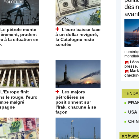
désin
avan
Le pétrole monte
L'euro baisse face
gèrement, prudent
à un dollar revigoré,
ce à la situation en
la Catalogne reste
k
scrutée
numéri
mondiale
Léon
presse, 
Mark 
checkin
L'Europe finit
Les majors
TENDA
ns le rouge, l'euro
pétrolières se
impe malgré
positionnent sur
FRA
Espagne
l'Irak, chacune à sa
USA
façon
CHIN
BRÈVES