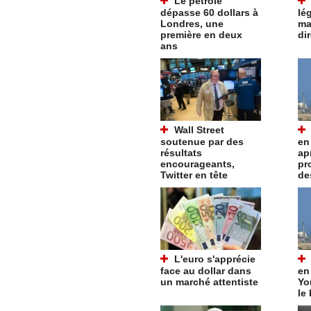
Le pétrole
dépasse 60 dollars à
lé
Londres, une
ma
première en deux
di
ans
Wall Street
soutenue par des
en
résultats
ap
encourageants,
pr
Twitter en tête
de
L'euro s'apprécie
face au dollar dans
en
un marché attentiste
Yo
le 