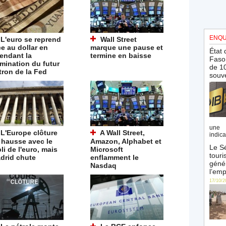
ENQU
L'euro se reprend
Wall Street
ce au dollar en
marque une pause et
État 
tendant la
termine en baisse
Faso 
mination du futur
de 10
tron de la Fed
souve
une 
L'Europe clôture
A Wall Street,
indica
 hausse avec le
Amazon, Alphabet et
Le Sé
li de l'euro, mais
Microsoft
touri
drid chute
enflamment le
génér
Nasdaq
l’emp
17/10/2