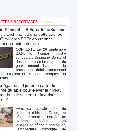
ETES & REPORTAGES
- 25/10/2025
du Sénégal – IB Bank Togo/Burkina
: blanchiment d’une dette cachée
5 milliards FCFA en créance
raine (texte intégral)
CONTEXTE Le 26 septembre
2024, le Premier ministre
sénégalais Ousmane Sonko et
des membres du
gouvernement livrent à la
presse des détails concernant
« falsification » des comptes et
teurs...
négal peut-il jouer la carte du
sme durable pour élever le niveau
al dans le secteur et favoriser
loi ?
025
Avec sa capitale riche de
culture et d’histoire, Dakar, ses
côtes de sable fin bordées de
stations balnéaires, ses
villages de pêche pittoresques,
l’architecture historique de