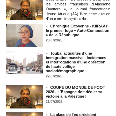
les amitiés françaises d’Alassane
Sénégal - Une revue de presse du 8 août 2026 (Par IA)
Ouattara », le journal françafricain
08/08/2026
-
MOMO ALADJI
Jeune Afrique (JA) livre cette citation
d’un « ami français » du...
SENEGAL - Les Unes de la presse quotidienne du 8/9 août
2026
Chronique Citoyenne - KIIRAAY,
08/08/2026
-
MOMO ALADJI
le premier logo « Auto-Combustion
» de la République
A Ceuta, les enfants migrants risquent d'être victimes de
28/07/2026
maltraitance et d'exploitation, avertissent des ONG
07/08/2026
-
Touba, actualités d’une
Les Bourses mondiales touchent des sommets après
immigration massive : Incidences
l'emploi américain
et interrogations d’une opération
07/08/2026
-
de haute voltige
"Construction de la Grande Côte D'ivoire" : Le Président
sociodémographique
Alassane Ouattara appelle à la contribution de toutes les forces
22/07/2026
vives de la nation
07/08/2026
-
COUPE DU MONDE DE FOOT
Polémique à l’Assemblée nationale : Yaël Braun-Pivet se dit
2026 - L'Espagne doit dédier sa
"dépassée" par les critiques concernant le nouveau pavillon
victoire à la Palestine !
07/08/2026
-
21/07/2026
Depuis le « cessez-le-feu » à Gaza, les forces israéliennes
ont tué 300 enfants palestiniens (UNICEF)
La place de l'ex-président