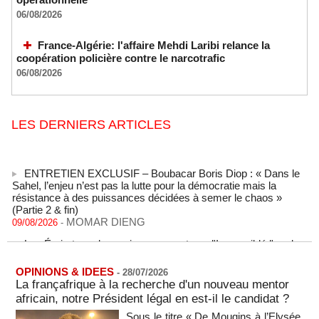
06/08/2026
France-Algérie: l'affaire Mehdi Laribi relance la
coopération policière contre le narcotrafic
06/08/2026
LES DERNIERS ARTICLES
ENTRETIEN EXCLUSIF – Boubacar Boris Diop : « Dans le
Sahel, l’enjeu n’est pas la lutte pour la démocratie mais la
résistance à des puissances décidées à semer le chaos »
(Partie 2 & fin)
MOMAR DIENG
09/08/2026
-
Les Émirats arabes unis annoncent que l'Iran a ciblé l'un de
leurs navires avec un missile dans le détroit d'Ormuz
08/08/2026
-
OPINIONS & IDEES
-
28/07/2026
Le bilan des décès liés à la « migration massive » vers
La françafrique à la recherche d'un nouveau mentor
Ceuta s'élève désormais à 14 personnes, selon une autorité
africain, notre Président légal en est-il le candidat ?
marocaine :
Sous le titre « De Mougins à l’Elysée,
08/08/2026
-