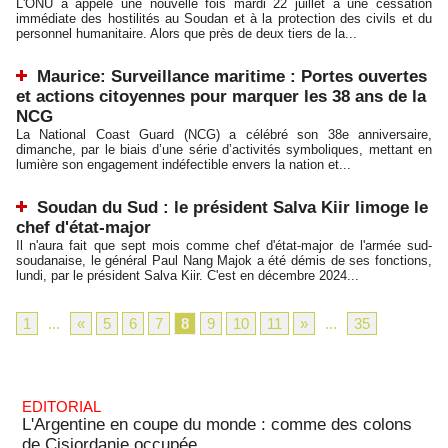
L'ONU a appelé une nouvelle fois mardi 22 juillet à une cessation
immédiate des hostilités au Soudan et à la protection des civils et du
personnel humanitaire. Alors que près de deux tiers de la...
Maurice: Surveillance maritime : Portes ouvertes
et actions citoyennes pour marquer les 38 ans de la
NCG
La National Coast Guard (NCG) a célébré son 38e anniversaire,
dimanche, par le biais d’une série d’activités symboliques, mettant en
lumière son engagement indéfectible envers la nation et...
Soudan du Sud : le président Salva Kiir limoge le
chef d'état-major
Il n'aura fait que sept mois comme chef d'état-major de l'armée sud-
soudanaise, le général Paul Nang Majok a été démis de ses fonctions,
lundi, par le président Salva Kiir. C'est en décembre 2024...
1
...
«
5
6
7
8
9
10
11
»
...
35
EDITORIAL
L'Argentine en coupe du monde : comme des colons
de Cisjordanie occupée