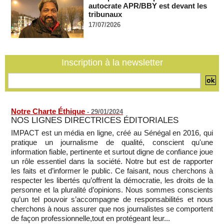
07/08/2026
-
autocrate APR/BBY est devant les
tribunaux
Guinée-Bissau - Première visite de la médiation sénégalaise
17/07/2026
après le sommet de la Cedeao
07/08/2026
-
Bénin: Patrice Talon élu président du Sénat, moins de trois
mois après son départ du pouvoir
Inscription à la newsletter
07/08/2026
-
Mali-Algérie : le PM Maïga affirme qu’il n’y a « aucune
rupture diplomatique » entre les 2 pays
07/08/2026
-
Notre Charte Éthique
-
29/01/2024
NOS LIGNES DIRECTRICES ÉDITORIALES
IMPACT est un média en ligne, créé au Sénégal en 2016, qui
pratique un journalisme de qualité, conscient qu'une
information fiable, pertinente et surtout digne de confiance joue
un rôle essentiel dans la société. Notre but est de rapporter
les faits et d’informer le public. Ce faisant, nous cherchons à
respecter les libertés qu’offrent la démocratie, les droits de la
personne et la pluralité d’opinions. Nous sommes conscients
qu’un tel pouvoir s’accompagne de responsabilités et nous
cherchons à nous assurer que nos journalistes se comportent
de façon professionnelle,tout en protégeant leur...