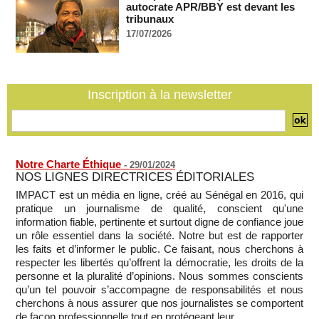
autocrate APR/BBY est devant les
Bénin: le nouveau Sénat élit son premier président
tribunaux
06/08/2026
-
17/07/2026
La Centrafrique et le Cameroun apaisent les tensions après
un incident frontalier
06/08/2026
-
Inscription à la newsletter
Notre Charte Éthique
-
29/01/2024
NOS LIGNES DIRECTRICES ÉDITORIALES
IMPACT est un média en ligne, créé au Sénégal en 2016, qui
pratique un journalisme de qualité, conscient qu'une
information fiable, pertinente et surtout digne de confiance joue
un rôle essentiel dans la société. Notre but est de rapporter
les faits et d’informer le public. Ce faisant, nous cherchons à
respecter les libertés qu’offrent la démocratie, les droits de la
personne et la pluralité d’opinions. Nous sommes conscients
qu’un tel pouvoir s’accompagne de responsabilités et nous
cherchons à nous assurer que nos journalistes se comportent
de façon professionnelle,tout en protégeant leur...