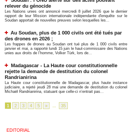
Soudan : l’ONU alerte sur des actes pouvant
relever du génocide
Les Nations unies ont annoncé mercredi 8 juillet 2026 que le dernier
rapport de leur Mission internationale indépendante d'enquête sur le
Soudan apportait de nouvelles preuves selon lesquelles les...
Au Soudan, plus de 1 000 civils ont été tués par
des drones en 2026 ;
Les frappes de drones au Soudan ont tué plus de 1 000 civils entre
janvier et mai, a rapporté lundi 15 juin le haut-commissaire des Nations
unies aux droits de l’homme, Volker Türk, lors de...
Madagascar - La Haute cour constitutionnelle
rejette la demande de destitution du colonel
Randrianirina
La Haute cour constitutionnelle de Madagascar, plus haute instance
judiciaire, a rejeté jeudi 28 mai une demande de destitution du colonel
Michaël Randrianirina, statuant que celle-ci n’entrait pas...
1
2
3
4
5
»
...
35
EDITORIAL