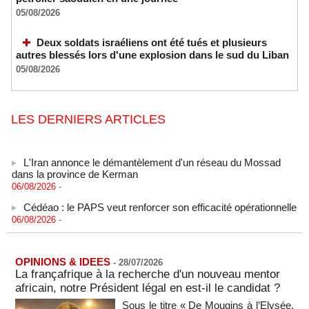
05/08/2026
Deux soldats israéliens ont été tués et plusieurs
autres blessés lors d'une explosion dans le sud du Liban
05/08/2026
LES DERNIERS ARTICLES
L'Iran annonce le démantèlement d'un réseau du Mossad
dans la province de Kerman
06/08/2026
-
Cédéao : le PAPS veut renforcer son efficacité opérationnelle
06/08/2026
-
L'armée nigériane obtient une hausse salariale historique
06/08/2026
-
OPINIONS & IDEES
-
28/07/2026
Au Nigeria, plus de 300 victimes d’enlèvements ont été
La françafrique à la recherche d'un nouveau mentor
libérées
africain, notre Président légal en est-il le candidat ?
06/08/2026
-
Sous le titre « De Mougins à l’Elysée,