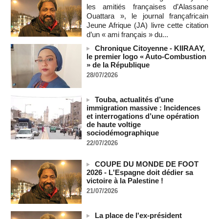
Au Nigeria, plus de 300 victimes d’enlèvements ont été
les amitiés françaises d’Alassane
libérées
Ouattara », le journal françafricain
06/08/2026
-
Jeune Afrique (JA) livre cette citation
Soutenir l’intégrité de l’information à Sao Tomé-et-Principe à
d’un « ami français » du...
l’approche des élections
Chronique Citoyenne - KIIRAAY,
06/08/2026
-
le premier logo « Auto-Combustion
» de la République
Taïwan bloque un pont stratégique lors de la simulation d'une
invasion par la Chine
28/07/2026
06/08/2026
-
Les Bourses mondiales suspendues au Moyen-Orient,
Touba, actualités d’une
records en Europe
immigration massive : Incidences
06/08/2026
-
et interrogations d’une opération
de haute voltige
Soudan du Sud : Les avocats de Riek Machar sollicitent un
sociodémographique
accès à leur client avant la prochaine audience
22/07/2026
06/08/2026
-
France-Algérie: l'affaire Mehdi Laribi relance la coopération
COUPE DU MONDE DE FOOT
policière contre le narcotrafic
2026 - L'Espagne doit dédier sa
06/08/2026
-
victoire à la Palestine !
21/07/2026
Guinée : l'absence du président Doumbouya ravive les
tensions politiques
06/08/2026
-
La place de l'ex-président