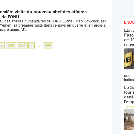
emière visite du nouveau chef des affaires
 de l'ONU
au des affaires humanitaires de l'ONU (Ocha), Mark Lowcock, est
ENQU
 Yémen, sa première visite dans ce pays en guerre et en proie à
aire aiguë. "J'ai...
État 
Faso 
de 10
souve
02
603
604
»
...
609
une 
indica
Le Sé
touri
génér
l’emp
17/10/2