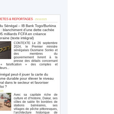
ETES & REPORTAGES
- 25/10/2025
du Sénégal – IB Bank Togo/Burkina
: blanchiment d’une dette cachée
5 milliards FCFA en créance
raine (texte intégral)
CONTEXTE Le 26 septembre
2024, le Premier ministre
sénégalais Ousmane Sonko et
des membres du
gouvernement livrent à la
presse des détails concernant
« falsification » des comptes et
teurs...
négal peut-il jouer la carte du
sme durable pour élever le niveau
al dans le secteur et favoriser
loi ?
025
Avec sa capitale riche de
culture et d’histoire, Dakar, ses
côtes de sable fin bordées de
stations balnéaires, ses
villages de pêche pittoresques,
l’architecture historique de