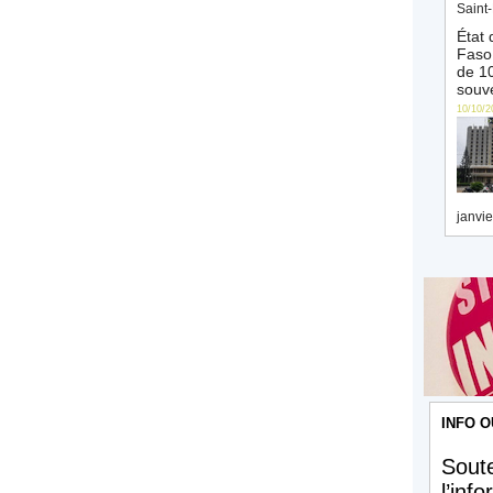
Saint-
État 
Faso 
de 10
souve
10/10/2
janvie
INFO O
Soute
l’inf