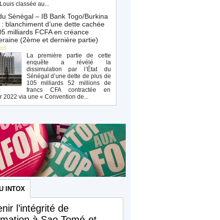
Louis classée au...
du Sénégal – IB Bank Togo/Burkina
: blanchiment d’une dette cachée
5 milliards FCFA en créance
raine (2ème et dernière partie)
025
La première partie de cette
enquête a révélé la
dissimulation par l’État du
Sénégal d’une dette de plus de
105 milliards 52 millions de
francs CFA contractée en
r 2022 via une « Convention de...
U INTOX
nir l’intégrité de
ormation à Sao Tomé-et-