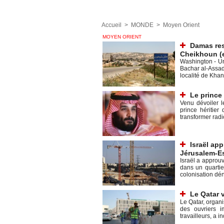
Accueil
>
MONDE
>
Moyen Orient
MOYEN ORIENT
Damas res
Cheikhoun (
Washington - Un
Bachar al-Assad
localité de Khan
Le prince 
Venu dévoiler l
prince héritier
transformer radi
Israël ap
Jérusalem-E
Israël a approu
dans un quartie
colonisation dén
Le Qatar v
Le Qatar, organi
des ouvriers 
travailleurs, a i