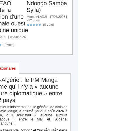
EAO
Ndongo Samba
te la
Sylla)
tion d'une
Momo ALADJI | 17/07/2026 |
292 vues
aie ouest-
(0 vote)
aine unique
DJI | 05/08/2026 |
(0 vote)
ationales
-Algérie : le PM Maïga
rme qu’il n’y a « aucune
ure diplomatique » entre
2 pays
ier ministre malien, le général de division
aye Maïga, a affirmé, jeudi 6 août 2026 à
o, qu’il n’existait « aucune rupture
atique » entre le Mali et l’Algérie,
ant une...
n Thaïlande, "choc" et "incrédulité" dans