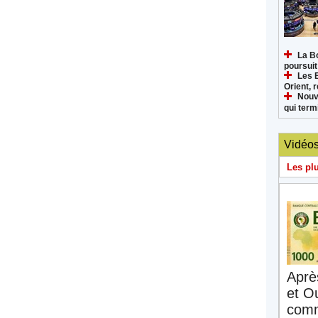
La B
poursuit
Les 
Orient, 
Nouv
qui termi
Vidéo
Les pl
Aprè
et O
comm