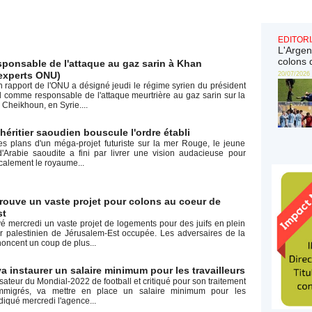
EDITORI
L'Argen
colons 
ponsable de l'attaque au gaz sarin à Khan
experts ONU)
20/07/2026
 rapport de l'ONU a désigné jeudi le régime syrien du président
 comme responsable de l'attaque meurtrière au gaz sarin sur la
 Cheikhoun, en Syrie....
héritier saoudien bouscule l'ordre établi
es plans d'un méga-projet futuriste sur la mer Rouge, le jeune
 d'Arabie saoudite a fini par livrer une vision audacieuse pour
calement le royaume...
prouve un vaste projet pour colons au coeur de
st
vé mercredi un vaste projet de logements pour des juifs en plein
r palestinien de Jérusalem-Est occupée. Les adversaires de la
oncent un coup de plus...
a instaurer un salaire minimum pour les travailleurs
sateur du Mondial-2022 de football et critiqué pour son traitement
immigrés, va mettre en place un salaire minimum pour les
ndiqué mercredi l'agence...