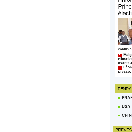
Princ
élect
confusion
Malgr
climatiq
avant 
Léon
presse, 
TENDA
FRA
USA
CHIN
BRÈVES