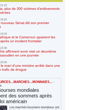
 21:23
ia, plus de 300 victimes d’enlèvements
ibérées
 19:20
e nouveau Sénat élit son premier
t
 19:18
afrique et le Cameroun apaisent les
après un incident frontalier
 23:38
his affirment avoir visé un deuxième
r saoudien en une journée
 20:00
 le mari d'une ministre arrêté dans une
e trafic de drogue
RCES...MARCHES...MONNAIES...
-
26
Bourses mondiales
hent des sommets après
loi américain
Les marchés boursiers mondiaux ont