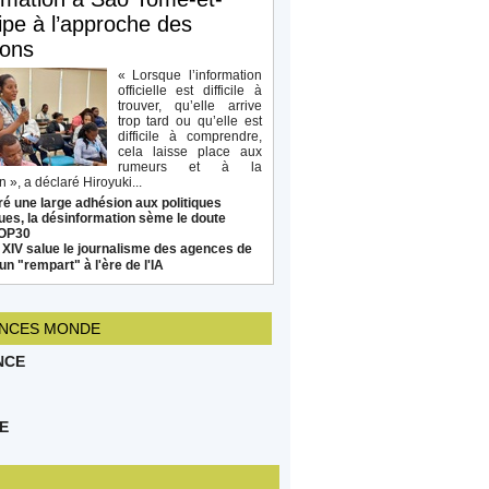
ipe à l’approche des
ions
« Lorsque l’information
officielle est difficile à
trouver, qu’elle arrive
trop tard ou qu’elle est
difficile à comprendre,
cela laisse place aux
rumeurs et à la
 », a déclaré Hiroyuki...
é une large adhésion aux politiques
ues, la désinformation sème le doute
COP30
 XIV salue le journalisme des agences de
un "rempart" à l'ère de l'IA
NCES MONDE
NCE
E