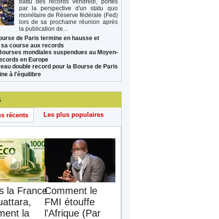
battu des records vendredi, portés
par la perspective d'un statu quo
monétaire de Réserve fédérale (Fed)
lors de sa prochaine réunion après
la publication de...
ourse de Paris termine en hausse et
 sa course aux records
Bourses mondiales suspendues au Moyen-
records en Europe
eau double record pour la Bourse de Paris
ne à l'équilibre
s
Les plus populaires
us récents
s la France
Comment le
uattara,
FMI étouffe
ent la
l'Afrique (Par