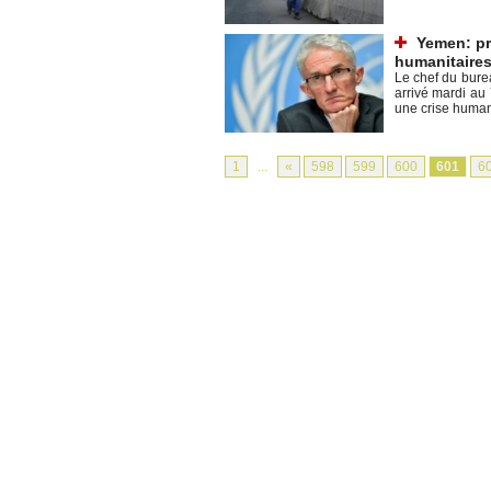
Yemen: pr
humanitaires
Le chef du bure
arrivé mardi au
une crise humanit
1
...
«
598
599
600
601
6