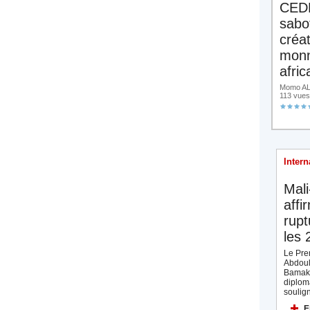
CED
sabo
créa
monn
afric
Momo ALA
113 vues
Intern
Mali
affi
rupt
les 
Le Prem
Abdoul
Bamak
diplom
soulign
E