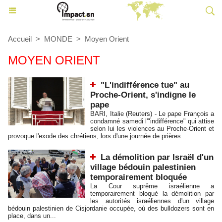
Accueil
>
MONDE
>
Moyen Orient
MOYEN ORIENT
"L'indifférence tue" au
Proche-Orient, s'indigne le
pape
BARI, Italie (Reuters) - Le pape François a
condamné samedi l'"indifférence" qui attise
selon lui les violences au Proche-Orient et
provoque l'exode des chrétiens, lors d'une journée de prières...
La démolition par Israël d'un
village bédouin palestinien
temporairement bloquée
La Cour suprême israélienne a
temporairement bloqué la démolition par
les autorités israéliennes d'un village
bédouin palestinien de Cisjordanie occupée, où des bulldozers sont en
place, dans un...