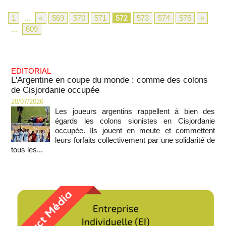
1
...
«
569
570
571
572
573
574
575
»
...
609
EDITORIAL
L'Argentine en coupe du monde : comme des colons
de Cisjordanie occupée
20/07/2026
Les joueurs argentins rappellent à bien des
égards les colons sionistes en Cisjordanie
occupée. Ils jouent en meute et commettent
leurs forfaits collectivement par une solidarité de
tous les...