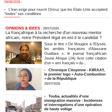
L'Iran exige pour rouvrir Ormuz que les Etats-Unis acceptent
"toutes" ses conditions
09/08/2026
-
Iran : « aucune négociation directe » en cours avec les
États-Unis
OPINIONS & IDEES
-
28/07/2026
09/08/2026
-
La françafrique à la recherche d'un nouveau mentor
africain, notre Président légal en est-il le candidat ?
Chine : plus d’un million de personnes évacuées avant
l’arrivée du typhon Dolphin
Sous le titre « De Mougins à l’Elysée,
09/08/2026
-
les amitiés françaises d’Alassane
Ouattara », le journal françafricain
un ancien colistier du Rassemblement national écroué pour
Jeune Afrique (JA) livre cette citation
le meurtre présumé de son ex-compagne
d’un « ami français » du...
09/08/2026
-
Chronique Citoyenne - KIIRAAY,
ENTRETIEN EXCLUSIF – Boubacar Boris Diop : « Dans le
le premier logo « Auto-Combustion
Sahel, l’enjeu n’est pas la lutte pour la démocratie mais la
» de la République
résistance à des puissances décidées à semer le chaos »
28/07/2026
(Partie 2 & fin)
MOMAR DIENG
09/08/2026
-
Les Émirats arabes unis annoncent que l'Iran a ciblé l'un de
Touba, actualités d’une
leurs navires avec un missile dans le détroit d'Ormuz
immigration massive : Incidences
et interrogations d’une opération
08/08/2026
-
de haute voltige