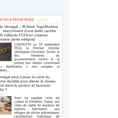
ETES & REPORTAGES
- 25/10/2025
du Sénégal – IB Bank Togo/Burkina
: blanchiment d’une dette cachée
5 milliards FCFA en créance
raine (texte intégral)
CONTEXTE Le 26 septembre
2024, le Premier ministre
sénégalais Ousmane Sonko et
des membres du
gouvernement livrent à la
presse des détails concernant
« falsification » des comptes et
teurs...
négal peut-il jouer la carte du
sme durable pour élever le niveau
al dans le secteur et favoriser
loi ?
025
Avec sa capitale riche de
culture et d’histoire, Dakar, ses
côtes de sable fin bordées de
stations balnéaires, ses
villages de pêche pittoresques,
l’architecture historique de