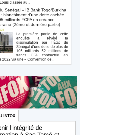
Louis classée au...
du Sénégal – IB Bank Togo/Burkina
: blanchiment d’une dette cachée
5 milliards FCFA en créance
raine (2ème et dernière partie)
025
La première partie de cette
enquête a révélé la
dissimulation par l’État du
Sénégal d’une dette de plus de
105 milliards 52 millions de
francs CFA contractée en
r 2022 via une « Convention de...
U INTOX
nir l’intégrité de
ormation à Sao Tomé-et-