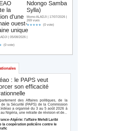
EAO
Ndongo Samba
te la
Sylla)
tion d'une
Momo ALADJI | 17/07/2026 |
269 vues
aie ouest-
(0 vote)
aine unique
DJI | 05/08/2026 |
(0 vote)
ationales
éao : le PAPS veut
orcer son efficacité
ationnelle
artement des Affaires politiques, de la
t de la Sécurité (PAPS) de la Commission
Cédéao a organisé du 3 au 5 août 2026 à
au Nigéria, une retraite de révision et de...
rance-Algérie: l'affaire Mehdi Laribi
e la coopération policière contre le
rafic