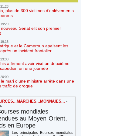
 21:23
ia, plus de 300 victimes d’enlèvements
ibérées
 19:20
e nouveau Sénat élit son premier
t
 19:18
afrique et le Cameroun apaisent les
après un incident frontalier
 23:38
his affirment avoir visé un deuxième
r saoudien en une journée
 20:00
 le mari d'une ministre arrêté dans une
e trafic de drogue
RCES...MARCHES...MONNAIES...
-
26
Bourses mondiales
endues au Moyen-Orient,
rds en Europe
Les principales Bourses mondiales