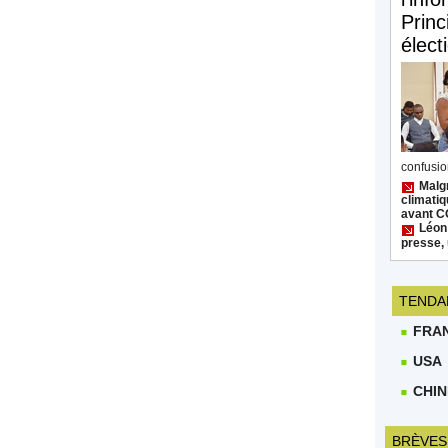
Princ
élect
confusion
Malgr
climatiq
avant 
Léon
presse, 
TENDA
FRA
USA
CHIN
BRÈVES