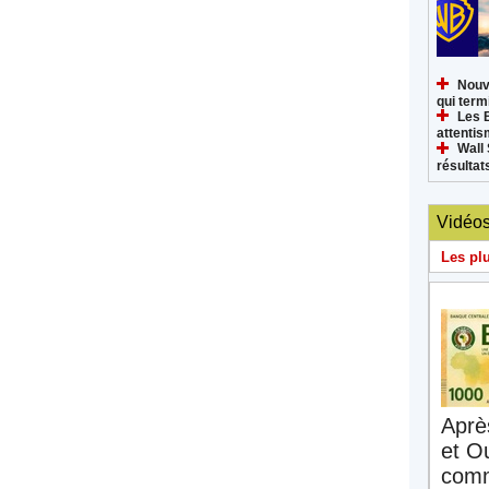
Nouv
qui termi
Les 
attenti
Wall 
résultat
Vidéo
Les pl
Aprè
et O
comm