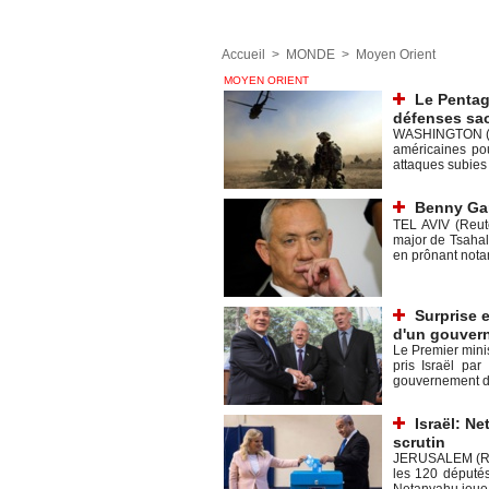
Accueil
>
MONDE
>
Moyen Orient
MOYEN ORIENT
Le Pentag
défenses sa
WASHINGTON (Re
américaines pou
attaques subies 
Benny Gan
TEL AVIV (Reute
major de Tsahal,
en prônant notam
Surprise 
d'un gouver
Le Premier minis
pris Israël pa
gouvernement d'u
Israël: N
scrutin
JERUSALEM (Reut
les 120 députés
Netanyahu joue s