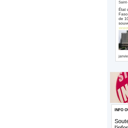
Saint-
État 
Faso 
de 10
souve
10/10/2
janvie
INFO O
Soute
l’inf