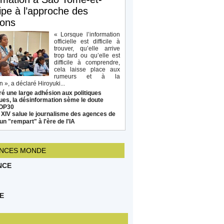
ipe à l’approche des
ions
« Lorsque l’information
officielle est difficile à
trouver, qu’elle arrive
trop tard ou qu’elle est
difficile à comprendre,
cela laisse place aux
rumeurs et à la
 », a déclaré Hiroyuki...
é une large adhésion aux politiques
ues, la désinformation sème le doute
COP30
 XIV salue le journalisme des agences de
un "rempart" à l'ère de l'IA
NCES MONDE
NCE
E