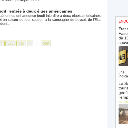
erdit l'entrée à deux élues américaines
sraéliennes ont annoncé jeudi interdire à deux élues américaines
aël en raison de leur soutien à la campagne de boycott de l'Etat
ENQU
dent...
État 
Faso 
de 10
souve
34
535
536
»
...
608
une 
indica
Le Sé
touri
génér
l’emp
17/10/2