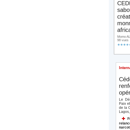
CED
sabo
créa
monn
afric
Momo ALA
98 vues
Intern
Céd
renf
opér
Le Dép
Paix e
de la 
Lagos, 
F
relanc
narcot