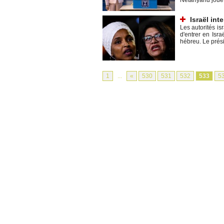
Israël int
Les autorités i
d'entrer en Isr
hébreu. Le prési
1
...
«
530
531
532
533
5