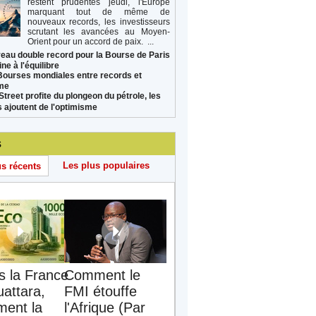
restent prudentes jeudi, l'Europe
marquant tout de même de
nouveaux records, les investisseurs
scrutant les avancées au Moyen-
Orient pour un accord de paix. ...
eau double record pour la Bourse de Paris
ne à l'équilibre
Bourses mondiales entre records et
sme
Street profite du plongeon du pétrole, les
s ajoutent de l'optimisme
s
Les plus populaires
us récents
s la France
Comment le
uattara,
FMI étouffe
ent la
l'Afrique (Par