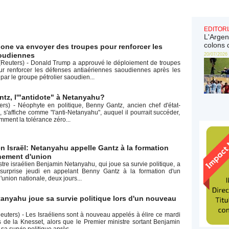
EDITORI
L'Argen
colons 
one va envoyer des troupes pour renforcer les
oudiennes
20/07/2026
uters) - Donald Trump a approuvé le déploiement de troupes
r renforcer les défenses antiaériennes saoudiennes après les
par le groupe pétrolier saoudien...
tz, l'"antidote" à Netanyahu?
rs) - Néophyte en politique, Benny Gantz, ancien chef d'état-
 s'affiche comme "l'anti-Netanyahu", auquel il pourrait succéder,
ment la tolérance zéro...
en Israël: Netanyahu appelle Gantz à la formation
nement d'union
tre israélien Benjamin Netanyahu, qui joue sa survie politique, a
r surprise jeudi en appelant Benny Gantz à la formation d'un
nion nationale, deux jours...
etanyahu joue sa survie politique lors d'un nouveau
ers) - Les Israéliens sont à nouveau appelés à élire ce mardi
 de la Knesset, alors que le Premier ministre sortant Benjamin
a survie politique après...