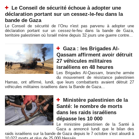
Le Conseil de sécurité échoue à adopter une
déclaration portant sur un cessez-le-feu dans la
bande de Gaza
Le Conseil de sécurité de l’Onu n'est pas parvenu à adopter une
déclaration portant sur un cessez-le-feu dans la bande de Gaza,
territoire palestinien où Israël mène depuis 32 jours une guerre contre...
Gaza : les Brigades Al-
Qassam affirment avoir détruit
27 véhicules militaires
israéliens en 48 heures
Les Brigades Al-Qassam, branche armée
du mouvement de résistance palestinien
Hamas, ont affirmé, lundi, que leurs combattants avaient détruit 27
véhicules militaires israéliens dans la Bande de Gaza...
Ministère palestinien de la
Santé: le nombre de morts
dans les raids israéliens
dépasse les 10 000
Le ministère palestinien de la Santé à
Gaza a annoncé lundi que le bilan des
raids israéliens sur la bande de Gaza depuis le 7 octobre s'est alourdi à
10 022 morts et plus de 25 000 blessés. ...