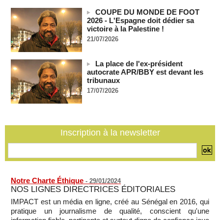
France-Algérie: l'affaire Mehdi Laribi relance la coopération
COUPE DU MONDE DE FOOT
policière contre le narcotrafic
2026 - L'Espagne doit dédier sa
06/08/2026
-
victoire à la Palestine !
21/07/2026
Guinée : l'absence du président Doumbouya ravive les
tensions politiques
06/08/2026
-
La place de l'ex-président
autocrate APR/BBY est devant les
Bénin: le nouveau Sénat élit son premier président
tribunaux
06/08/2026
-
17/07/2026
La Centrafrique et le Cameroun apaisent les tensions après
un incident frontalier
06/08/2026
-
Inscription à la newsletter
Notre Charte Éthique
-
29/01/2024
NOS LIGNES DIRECTRICES ÉDITORIALES
IMPACT est un média en ligne, créé au Sénégal en 2016, qui
pratique un journalisme de qualité, conscient qu'une