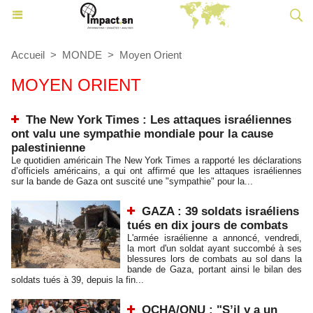
Accueil
>
MONDE
>
Moyen Orient
MOYEN ORIENT
The New York Times : Les attaques israéliennes
ont valu une sympathie mondiale pour la cause
palestinienne
Le quotidien américain The New York Times a rapporté les déclarations
d’officiels américains, a qui ont affirmé que les attaques israéliennes
sur la bande de Gaza ont suscité une "sympathie" pour la...
GAZA : 39 soldats israéliens
tués en dix jours de combats
L'armée israélienne a annoncé, vendredi,
la mort d'un soldat ayant succombé à ses
blessures lors de combats au sol dans la
bande de Gaza, portant ainsi le bilan des
soldats tués à 39, depuis la fin...
OCHA/ONU : "S’il y a un