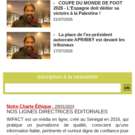
COUPE DU MONDE DE FOOT
Les Bourses mondiales suspendues au Moyen-Orient,
2026 - L'Espagne doit dédier sa
records en Europe
victoire à la Palestine !
06/08/2026
-
21/07/2026
Soudan du Sud : Les avocats de Riek Machar sollicitent un
accès à leur client avant la prochaine audience
La place de l'ex-président
06/08/2026
-
autocrate APR/BBY est devant les
tribunaux
France-Algérie: l'affaire Mehdi Laribi relance la coopération
policière contre le narcotrafic
17/07/2026
06/08/2026
-
Guinée : l'absence du président Doumbouya ravive les
tensions politiques
06/08/2026
-
Inscription à la newsletter
Notre Charte Éthique
-
29/01/2024
NOS LIGNES DIRECTRICES ÉDITORIALES
IMPACT est un média en ligne, créé au Sénégal en 2016, qui
pratique un journalisme de qualité, conscient qu'une
information fiable, pertinente et surtout digne de confiance joue