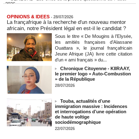
2026
07/08/2026
-
MOMO ALADJI
L'Iran annonce le démantèlement d'un réseau du Mossad
OPINIONS & IDEES
-
28/07/2026
dans la province de Kerman
La françafrique à la recherche d'un nouveau mentor
06/08/2026
-
africain, notre Président légal en est-il le candidat ?
Cédéao : le PAPS veut renforcer son efficacité opérationnelle
Sous le titre « De Mougins à l’Elysée,
06/08/2026
-
les amitiés françaises d’Alassane
Ouattara », le journal françafricain
L'armée nigériane obtient une hausse salariale historique
Jeune Afrique (JA) livre cette citation
06/08/2026
-
d’un « ami français » du...
Au Nigeria, plus de 300 victimes d’enlèvements ont été
Chronique Citoyenne - KIIRAAY,
libérées
le premier logo « Auto-Combustion
06/08/2026
-
» de la République
Au Nigeria, plus de 300 victimes d’enlèvements ont été
28/07/2026
libérées
06/08/2026
-
Touba, actualités d’une
Soutenir l’intégrité de l’information à Sao Tomé-et-Principe à
immigration massive : Incidences
l’approche des élections
et interrogations d’une opération
06/08/2026
-
de haute voltige
sociodémographique
Taïwan bloque un pont stratégique lors de la simulation d'une
22/07/2026
invasion par la Chine
06/08/2026
-