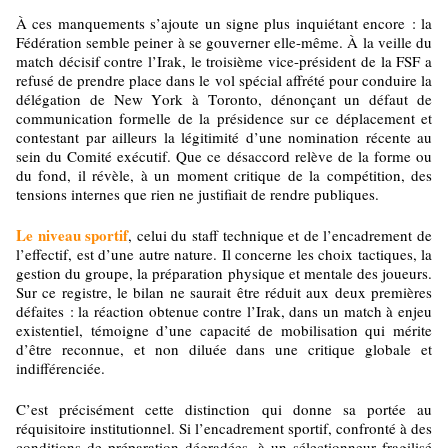
À ces manquements s’ajoute un signe plus inquiétant encore : la
Fédération semble peiner à se gouverner elle-même. À la veille du
match décisif contre l’Irak, le troisième vice-président de la FSF a
refusé de prendre place dans le vol spécial affrété pour conduire la
délégation de New York à Toronto, dénonçant un défaut de
communication formelle de la présidence sur ce déplacement et
contestant par ailleurs la légitimité d’une nomination récente au
sein du Comité exécutif. Que ce désaccord relève de la forme ou
du fond, il révèle, à un moment critique de la compétition, des
tensions internes que rien ne justifiait de rendre publiques.
Le niveau sportif
, celui du staff technique et de l’encadrement de
l’effectif, est d’une autre nature. Il concerne les choix tactiques, la
gestion du groupe, la préparation physique et mentale des joueurs.
Sur ce registre, le bilan ne saurait être réduit aux deux premières
défaites : la réaction obtenue contre l’Irak, dans un match à enjeu
existentiel, témoigne d’une capacité de mobilisation qui mérite
d’être reconnue, et non diluée dans une critique globale et
indifférenciée.
C’est précisément cette distinction qui donne sa portée au
réquisitoire institutionnel. Si l’encadrement sportif, confronté à des
conditions de préparation dégradées, à un sélectionneur fragilisé