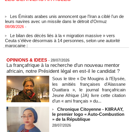
Les Émirats arabes unis annoncent que l'Iran a ciblé l'un de
leurs navires avec un missile dans le détroit d'Ormuz
08/08/2026
-
Le bilan des décès liés à la « migration massive » vers
Ceuta s'élève désormais à 14 personnes, selon une autorité
marocaine :
08/08/2026
-
Sénégal - Une revue de presse du 8 août 2026 (Par IA)
08/08/2026
OPINIONS & IDEES
-
MOMO ALADJI
-
28/07/2026
La françafrique à la recherche d'un nouveau mentor
SENEGAL - Les Unes de la presse quotidienne du 8/9 août
africain, notre Président légal en est-il le candidat ?
2026
Sous le titre « De Mougins à l’Elysée,
08/08/2026
-
MOMO ALADJI
les amitiés françaises d’Alassane
A Ceuta, les enfants migrants risquent d'être victimes de
Ouattara », le journal françafricain
maltraitance et d'exploitation, avertissent des ONG
Jeune Afrique (JA) livre cette citation
07/08/2026
-
d’un « ami français » du...
Les Bourses mondiales touchent des sommets après
Chronique Citoyenne - KIIRAAY,
l'emploi américain
le premier logo « Auto-Combustion
07/08/2026
-
» de la République
28/07/2026
"Construction de la Grande Côte D'ivoire" : Le Président
Alassane Ouattara appelle à la contribution de toutes les forces