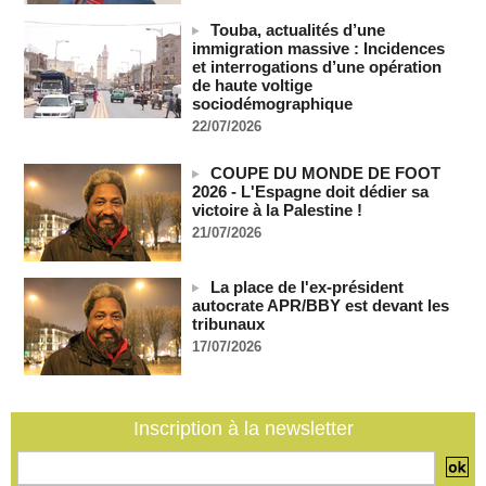
vives de la nation
Touba, actualités d’une
07/08/2026
-
immigration massive : Incidences
Polémique à l’Assemblée nationale : Yaël Braun-Pivet se dit
et interrogations d’une opération
"dépassée" par les critiques concernant le nouveau pavillon
de haute voltige
sociodémographique
07/08/2026
-
22/07/2026
Depuis le « cessez-le-feu » à Gaza, les forces israéliennes
ont tué 300 enfants palestiniens (UNICEF)
COUPE DU MONDE DE FOOT
07/08/2026
-
2026 - L'Espagne doit dédier sa
Guinée-Bissau - Première visite de la médiation sénégalaise
victoire à la Palestine !
après le sommet de la Cedeao
21/07/2026
07/08/2026
-
Bénin: Patrice Talon élu président du Sénat, moins de trois
La place de l'ex-président
mois après son départ du pouvoir
autocrate APR/BBY est devant les
07/08/2026
-
tribunaux
17/07/2026
Mali-Algérie : le PM Maïga affirme qu’il n’y a « aucune
rupture diplomatique » entre les 2 pays
07/08/2026
-
Journaliste libanaise tuée par Israël : Amnesty France
Inscription à la newsletter
demande une enquête pour crime de guerre
07/08/2026
-