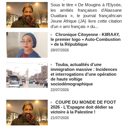
création d'une monnaie ouest-africaine unique
Sous le titre « De Mougins à l’Elysée,
05/08/2026
-
MOMO ALADJI
les amitiés françaises d’Alassane
Ouattara », le journal françafricain
La Banque mondiale accorde un prêt de 340 milliards de
Jeune Afrique (JA) livre cette citation
francs CFA au Sénégal pour divers projets
d’un « ami français » du...
05/08/2026
-
Chronique Citoyenne - KIIRAAY,
Election du SG de l’ONU : L'Afrique apparait comme la
le premier logo « Auto-Combustion
région qui affaiblit le principe de rotation régionale (Carlos
» de la République
Lopez)
28/07/2026
05/08/2026
-
L’UE débloque 1,4 milliard d’euros de profits d’avoirs russes
Touba, actualités d’une
gelés pour financer l’Ukraine
immigration massive : Incidences
05/08/2026
-
et interrogations d’une opération
Deux soldats israéliens ont été tués et plusieurs autres
de haute voltige
blessés lors d'une explosion dans le sud du Liban
sociodémographique
05/08/2026
-
22/07/2026
Un navire russe a bravé les sanctions pour acheminer des
véhicules militaires au Mali
COUPE DU MONDE DE FOOT
2026 - L'Espagne doit dédier sa
05/08/2026
-
victoire à la Palestine !
RDC: entre 2000 et 5000 tonnes d'uranium exportées avec
21/07/2026
le cobalt vers la Chine en 20 ans, selon une enquête
05/08/2026
-