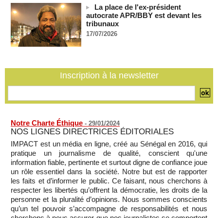
La place de l'ex-président
Le plus vieux président du monde remanie l'armée, son
autocrate APR/BBY est devant les
absence alimentant l'inquiétude
tribunaux
05/08/2026
-
17/07/2026
Comment les rebelles font entrer des armes en Centrafrique
malgré l'embargo de l'ONU
05/08/2026
-
Mali: la Cour suprême rejette la demande de libération du
Inscription à la newsletter
militant Clément Dembélé
05/08/2026
-
Notre Charte Éthique
-
29/01/2024
NOS LIGNES DIRECTRICES ÉDITORIALES
IMPACT est un média en ligne, créé au Sénégal en 2016, qui
pratique un journalisme de qualité, conscient qu'une
information fiable, pertinente et surtout digne de confiance joue
un rôle essentiel dans la société. Notre but est de rapporter
les faits et d’informer le public. Ce faisant, nous cherchons à
respecter les libertés qu’offrent la démocratie, les droits de la
personne et la pluralité d’opinions. Nous sommes conscients
qu’un tel pouvoir s’accompagne de responsabilités et nous
cherchons à nous assurer que nos journalistes se comportent