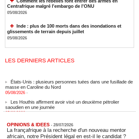
Comment les rebelles font entrer des armes en
Centrafrique malgré l'embargo de l'ONU
05/08/2026
Inde : plus de 100 morts dans des inondations et
glissements de terrain depuis juillet
05/08/2026
LES DERNIERS ARTICLES
États-Unis : plusieurs personnes tuées dans une fusillade de
masse en Caroline du Nord
05/08/2026
-
Les Houthis affirment avoir visé un deuxième pétrolier
saoudien en une journée
05/08/2026
-
Les Houthis affirment avoir visé un deuxième pétrolier
saoudien en une journée
OPINIONS & IDEES
-
28/07/2026
05/08/2026
-
La françafrique à la recherche d'un nouveau mentor
africain, notre Président légal en est-il le candidat ?
Après la France et Ouattara, comment la CEDEAO sabote la