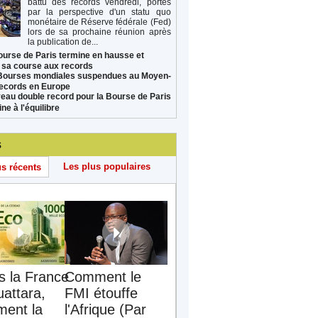
battu des records vendredi, portés
par la perspective d'un statu quo
monétaire de Réserve fédérale (Fed)
lors de sa prochaine réunion après
la publication de...
ourse de Paris termine en hausse et
 sa course aux records
Bourses mondiales suspendues au Moyen-
records en Europe
eau double record pour la Bourse de Paris
ne à l'équilibre
s
Les plus populaires
us récents
s la France
Comment le
uattara,
FMI étouffe
ent la
l'Afrique (Par