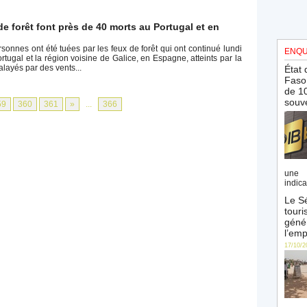
e forêt font près de 40 morts au Portugal et en
onnes ont été tuées par les feux de forêt qui ont continué lundi
ENQU
rtugal et la région voisine de Galice, en Espagne, atteints par la
layés par des vents...
État 
Faso 
de 10
souve
59
360
361
»
...
366
une 
indica
Le Sé
touri
génér
l’emp
17/10/2