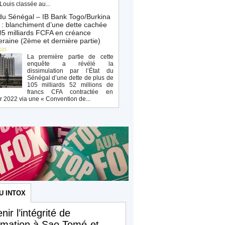
Louis classée au...
du Sénégal – IB Bank Togo/Burkina
: blanchiment d’une dette cachée
5 milliards FCFA en créance
raine (2ème et dernière partie)
025
La première partie de cette
enquête a révélé la
dissimulation par l’État du
Sénégal d’une dette de plus de
105 milliards 52 millions de
francs CFA contractée en
r 2022 via une « Convention de...
U INTOX
nir l’intégrité de
ormation à Sao Tomé-et-