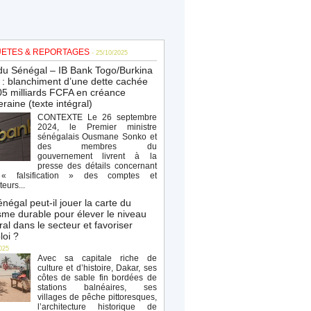
ETES & REPORTAGES
- 25/10/2025
du Sénégal – IB Bank Togo/Burkina
: blanchiment d’une dette cachée
5 milliards FCFA en créance
raine (texte intégral)
CONTEXTE Le 26 septembre
2024, le Premier ministre
sénégalais Ousmane Sonko et
des membres du
gouvernement livrent à la
presse des détails concernant
« falsification » des comptes et
teurs...
négal peut-il jouer la carte du
sme durable pour élever le niveau
al dans le secteur et favoriser
loi ?
025
Avec sa capitale riche de
culture et d’histoire, Dakar, ses
côtes de sable fin bordées de
stations balnéaires, ses
villages de pêche pittoresques,
l’architecture historique de