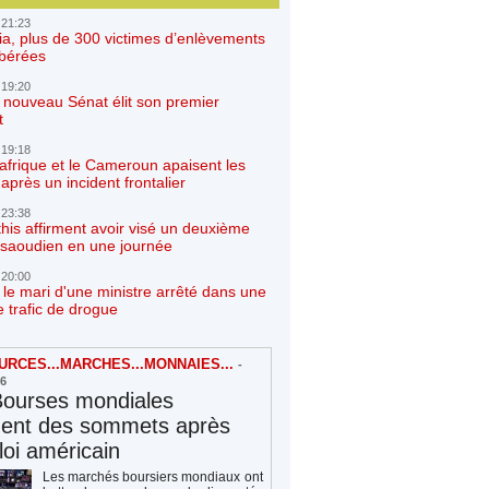
 21:23
ia, plus de 300 victimes d’enlèvements
ibérées
 19:20
e nouveau Sénat élit son premier
t
 19:18
afrique et le Cameroun apaisent les
après un incident frontalier
 23:38
his affirment avoir visé un deuxième
r saoudien en une journée
 20:00
 le mari d'une ministre arrêté dans une
e trafic de drogue
RCES...MARCHES...MONNAIES...
-
26
Bourses mondiales
hent des sommets après
loi américain
Les marchés boursiers mondiaux ont