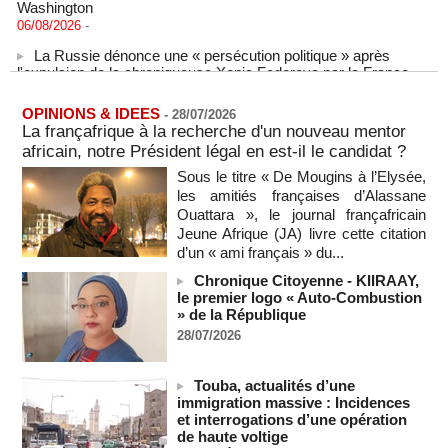
06/08/2026
-
La Russie dénonce une « persécution politique » après
l'expulsion de la chroniqueuse Xenia Fedorova par la France
06/08/2026
-
Le Rhin s'assèche, l'industrie allemande en quête de
OPINIONS & IDEES
-
28/07/2026
solutions
La françafrique à la recherche d'un nouveau mentor
06/08/2026
-
africain, notre Président légal en est-il le candidat ?
La Corée du Nord a tiré un missile balistique en direction de
Sous le titre « De Mougins à l’Elysée,
la mer du Japon, selon l'armée sud-coréenne
les amitiés françaises d’Alassane
06/08/2026
-
Ouattara », le journal françafricain
Jeune Afrique (JA) livre cette citation
Sénégal - Une revue de presse du 6 août 2026 (IA)
d’un « ami français » du...
06/08/2026
-
Chronique Citoyenne - KIIRAAY,
SENEGAL - Les Unes de la presse quotidienne du 6 août
le premier logo « Auto-Combustion
2026
» de la République
06/08/2026
-
MOMO ALADJI
28/07/2026
États-Unis : plusieurs personnes tuées dans une fusillade de
masse en Caroline du Nord
05/08/2026
-
Touba, actualités d’une
immigration massive : Incidences
Les Houthis affirment avoir visé un deuxième pétrolier
et interrogations d’une opération
saoudien en une journée
de haute voltige