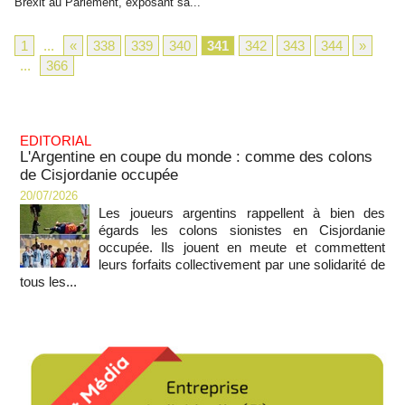
Brexit au Parlement, exposant sa...
1
...
«
338
339
340
341
342
343
344
»
...
366
EDITORIAL
L'Argentine en coupe du monde : comme des colons
de Cisjordanie occupée
20/07/2026
Les joueurs argentins rappellent à bien des
égards les colons sionistes en Cisjordanie
occupée. Ils jouent en meute et commettent
leurs forfaits collectivement par une solidarité de
tous les...