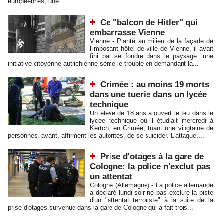
européennes, une...
Ce "balcon de Hitler" qui
embarrasse Vienne
Vienne - Planté au milieu de la façade de
l'imposant hôtel de ville de Vienne, il avait
fini par se fondre dans le paysage: une
initiative citoyenne autrichienne sème le trouble en demandant la...
Crimée : au moins 19 morts
dans une tuerie dans un lycée
technique
Un élève de 18 ans a ouvert le feu dans le
lycée technique où il étudiait mercredi à
Kertch, en Crimée, tuant une vingtaine de
personnes, avant, affirment les autorités, de se suicider. L'attaque,...
Prise d'otages à la gare de
Cologne: la police n'exclut pas
un attentat
Cologne (Allemagne) - La police allemande
a déclaré lundi soir ne pas exclure la piste
d'un "attentat terroriste" à la suite de la
prise d'otages survenue dans la gare de Cologne qui a fait trois...