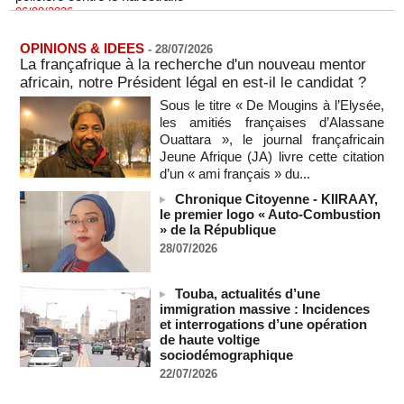
06/08/2026
-
Guinée : l'absence du président Doumbouya ravive les
tensions politiques
OPINIONS & IDEES
-
28/07/2026
06/08/2026
-
La françafrique à la recherche d'un nouveau mentor
africain, notre Président légal en est-il le candidat ?
Bénin: le nouveau Sénat élit son premier président
06/08/2026
-
Sous le titre « De Mougins à l’Elysée,
les amitiés françaises d’Alassane
La Centrafrique et le Cameroun apaisent les tensions après
Ouattara », le journal françafricain
un incident frontalier
Jeune Afrique (JA) livre cette citation
06/08/2026
-
d’un « ami français » du...
Vu & Lu sur X - Donald Trump dans le piège à milliards de la
Chronique Citoyenne - KIIRAAY,
BBC
le premier logo « Auto-Combustion
06/08/2026
-
» de la République
Urbanisation rapide - Le délégué de quartier face aux défis
28/07/2026
d'une banlieue durable
06/08/2026
-
Touba, actualités d’une
Cameroun : des migrants expulsés des États-Unis
immigration massive : Incidences
saisissent la justice pour contester l'accord migratoire avec
et interrogations d’une opération
Washington
de haute voltige
06/08/2026
-
sociodémographique
22/07/2026
La Russie dénonce une « persécution politique » après
l'expulsion de la chroniqueuse Xenia Fedorova par la France