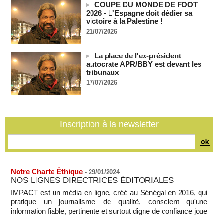
06/08/2026
-
COUPE DU MONDE DE FOOT
2026 - L'Espagne doit dédier sa
Le Rhin s'assèche, l'industrie allemande en quête de
victoire à la Palestine !
solutions
21/07/2026
06/08/2026
-
La Corée du Nord a tiré un missile balistique en direction de
La place de l'ex-président
la mer du Japon, selon l'armée sud-coréenne
autocrate APR/BBY est devant les
06/08/2026
-
tribunaux
Sénégal - Une revue de presse du 6 août 2026 (IA)
17/07/2026
06/08/2026
-
SENEGAL - Les Unes de la presse quotidienne du 6 août
2026
06/08/2026
-
MOMO ALADJI
Inscription à la newsletter
Notre Charte Éthique
-
29/01/2024
NOS LIGNES DIRECTRICES ÉDITORIALES
IMPACT est un média en ligne, créé au Sénégal en 2016, qui
pratique un journalisme de qualité, conscient qu'une
information fiable, pertinente et surtout digne de confiance joue