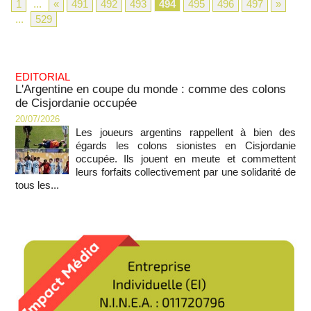
1
...
«
491
492
493
494
495
496
497
»
...
529
EDITORIAL
L'Argentine en coupe du monde : comme des colons
de Cisjordanie occupée
20/07/2026
Les joueurs argentins rappellent à bien des
égards les colons sionistes en Cisjordanie
occupée. Ils jouent en meute et commettent
leurs forfaits collectivement par une solidarité de
tous les...