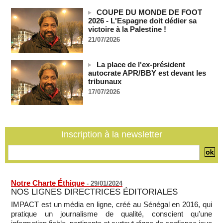
saoudien en une journée
05/08/2026
-
COUPE DU MONDE DE FOOT
2026 - L'Espagne doit dédier sa
Après la France et Ouattara, comment la CEDEAO sabote la
victoire à la Palestine !
création d'une monnaie ouest-africaine unique
21/07/2026
05/08/2026
-
MOMO ALADJI
La Banque mondiale accorde un prêt de 220,71 milliards de
La place de l'ex-président
francs CFA au Sénégal à travers trois accords de financement
autocrate APR/BBY est devant les
05/08/2026
-
tribunaux
Election du SG de l’ONU : L'Afrique apparait comme la
17/07/2026
région qui affaiblit le principe de rotation régionale (Carlos
Lopez)
05/08/2026
-
L’UE débloque 1,4 milliard d’euros de profits d’avoirs russes
Inscription à la newsletter
gelés pour financer l’Ukraine
05/08/2026
-
Notre Charte Éthique
-
29/01/2024
NOS LIGNES DIRECTRICES ÉDITORIALES
IMPACT est un média en ligne, créé au Sénégal en 2016, qui
pratique un journalisme de qualité, conscient qu'une