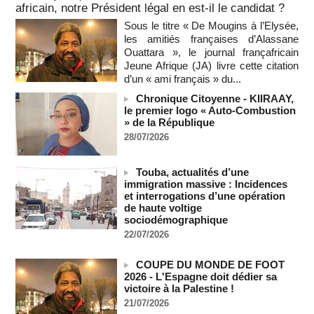
Ceuta s'élève désormais à 14 personnes, selon une autorité
africain, notre Président légal en est-il le candidat ?
marocaine :
Sous le titre « De Mougins à l’Elysée,
08/08/2026
-
les amitiés françaises d’Alassane
Sénégal - Une revue de presse du 8 août 2026 (Par IA)
Ouattara », le journal françafricain
08/08/2026
-
MOMO ALADJI
Jeune Afrique (JA) livre cette citation
d’un « ami français » du...
SENEGAL - Les Unes de la presse quotidienne du 8/9 août
2026
Chronique Citoyenne - KIIRAAY,
08/08/2026
-
MOMO ALADJI
le premier logo « Auto-Combustion
» de la République
A Ceuta, les enfants migrants risquent d'être victimes de
28/07/2026
maltraitance et d'exploitation, avertissent des ONG
07/08/2026
-
Touba, actualités d’une
Les Bourses mondiales touchent des sommets après
immigration massive : Incidences
l'emploi américain
et interrogations d’une opération
07/08/2026
-
de haute voltige
"Construction de la Grande Côte D'ivoire" : Le Président
sociodémographique
Alassane Ouattara appelle à la contribution de toutes les forces
22/07/2026
vives de la nation
07/08/2026
-
COUPE DU MONDE DE FOOT
Polémique à l’Assemblée nationale : Yaël Braun-Pivet se dit
2026 - L'Espagne doit dédier sa
"dépassée" par les critiques concernant le nouveau pavillon
victoire à la Palestine !
07/08/2026
-
21/07/2026