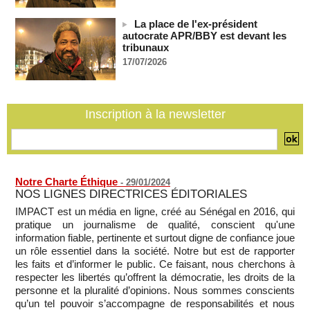
Depuis le « cessez-le-feu » à Gaza, les forces israéliennes
ont tué 300 enfants palestiniens (UNICEF)
La place de l'ex-président
07/08/2026
-
autocrate APR/BBY est devant les
tribunaux
Guinée-Bissau - Première visite de la médiation sénégalaise
17/07/2026
après le sommet de la Cedeao
07/08/2026
-
Bénin: Patrice Talon élu président du Sénat, moins de trois
mois après son départ du pouvoir
Inscription à la newsletter
07/08/2026
-
Mali-Algérie : le PM Maïga affirme qu’il n’y a « aucune
rupture diplomatique » entre les 2 pays
07/08/2026
-
Notre Charte Éthique
-
29/01/2024
NOS LIGNES DIRECTRICES ÉDITORIALES
IMPACT est un média en ligne, créé au Sénégal en 2016, qui
pratique un journalisme de qualité, conscient qu'une
information fiable, pertinente et surtout digne de confiance joue
un rôle essentiel dans la société. Notre but est de rapporter
les faits et d’informer le public. Ce faisant, nous cherchons à
respecter les libertés qu’offrent la démocratie, les droits de la
personne et la pluralité d’opinions. Nous sommes conscients
qu’un tel pouvoir s’accompagne de responsabilités et nous