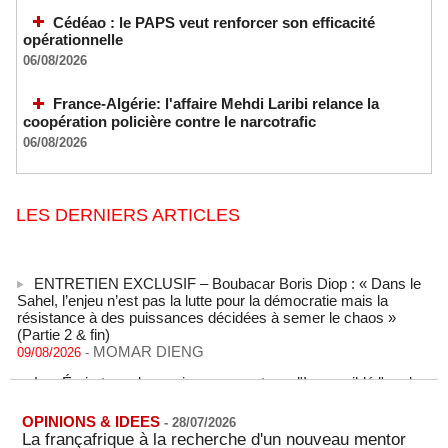
Cédéao : le PAPS veut renforcer son efficacité
opérationnelle
06/08/2026
France-Algérie: l'affaire Mehdi Laribi relance la
coopération policière contre le narcotrafic
06/08/2026
LES DERNIERS ARTICLES
ENTRETIEN EXCLUSIF – Boubacar Boris Diop : « Dans le
Sahel, l’enjeu n’est pas la lutte pour la démocratie mais la
résistance à des puissances décidées à semer le chaos »
(Partie 2 & fin)
MOMAR DIENG
09/08/2026
-
Les Émirats arabes unis annoncent que l'Iran a ciblé l'un de
leurs navires avec un missile dans le détroit d'Ormuz
08/08/2026
-
OPINIONS & IDEES
-
28/07/2026
Le bilan des décès liés à la « migration massive » vers
La françafrique à la recherche d'un nouveau mentor