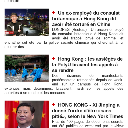
se battre:...
Un ex-employé du consulat
britannique à Hong Kong dit
avoir été torturé en Chine
LONDRES (Reuters) - Un ancien employé
du consulat britannique à Hong Kong dit
avoir été frappé, privé de sommeil et
enchaîné cet été par la police secrète chinoise qui cherchait à lui
soutirer des...
Hong Kong : les assiégés de
la PolyU bravent les appels à
se rendre
Des dizaines de manifestants
prodémocratie retranchés depuis ce week-
end sur un campus de Hong Kong,
exténués mais déterminés, bravaient mardi soir les appels des
autorités à se rendre et les menaces...
HONG KONG - Xi Jinping a
donné l'ordre d'être «sans
pitié», selon le New York Times
Plus de 400 pages de documents secrets
ont été publiés ce week-end par le «New