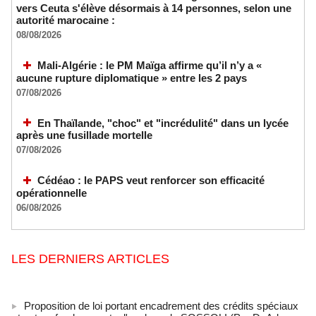
vers Ceuta s'élève désormais à 14 personnes, selon une
autorité marocaine :
08/08/2026
Mali-Algérie : le PM Maïga affirme qu’il n’y a «
aucune rupture diplomatique » entre les 2 pays
07/08/2026
En Thaïlande, "choc" et "incrédulité" dans un lycée
après une fusillade mortelle
07/08/2026
Cédéao : le PAPS veut renforcer son efficacité
opérationnelle
06/08/2026
LES DERNIERS ARTICLES
Proposition de loi portant encadrement des crédits spéciaux
et autres fonds secrets, l'analyse de SOSSOLI (Par Dr.Adama