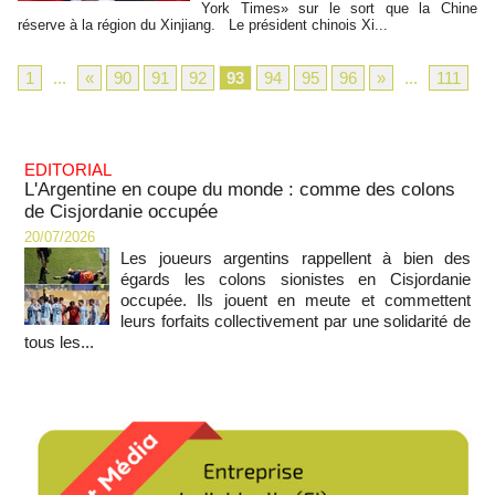
York Times» sur le sort que la Chine
réserve à la région du Xinjiang. Le président chinois Xi...
1
...
«
90
91
92
93
94
95
96
»
...
111
EDITORIAL
L'Argentine en coupe du monde : comme des colons
de Cisjordanie occupée
20/07/2026
Les joueurs argentins rappellent à bien des
égards les colons sionistes en Cisjordanie
occupée. Ils jouent en meute et commettent
leurs forfaits collectivement par une solidarité de
tous les...