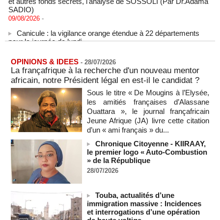
SADIO)
09/08/2026
-
Canicule : la vigilance orange étendue à 22 départements
pour la journée de lundi
09/08/2026
-
États-Unis : le cancer de l’ancien président américain Joe
OPINIONS & IDEES
-
28/07/2026
Biden s’est aggravé, annonce son fils
La françafrique à la recherche d'un nouveau mentor
09/08/2026
-
africain, notre Président légal en est-il le candidat ?
Des échanges de frappes font cinq morts en Ukraine et en
Sous le titre « De Mougins à l’Elysée,
Russie
les amitiés françaises d’Alassane
09/08/2026
-
Ouattara », le journal françafricain
Jeune Afrique (JA) livre cette citation
L'Iran exige pour rouvrir Ormuz que les Etats-Unis acceptent
d’un « ami français » du...
"toutes" ses conditions
09/08/2026
-
Chronique Citoyenne - KIIRAAY,
le premier logo « Auto-Combustion
Iran : « aucune négociation directe » en cours avec les
» de la République
États-Unis
28/07/2026
09/08/2026
-
Chine : plus d’un million de personnes évacuées avant
l’arrivée du typhon Dolphin
Touba, actualités d’une
immigration massive : Incidences
09/08/2026
-
et interrogations d’une opération
un ancien colistier du Rassemblement national écroué pour