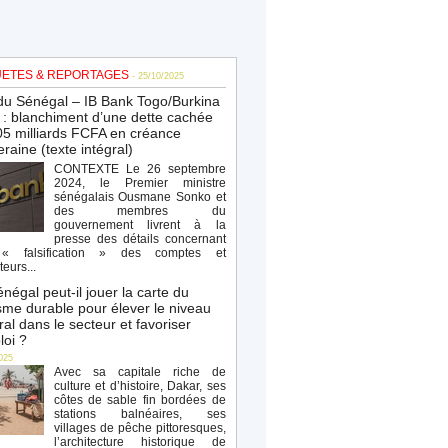
ETES & REPORTAGES
- 25/10/2025
du Sénégal – IB Bank Togo/Burkina
: blanchiment d’une dette cachée
5 milliards FCFA en créance
raine (texte intégral)
CONTEXTE Le 26 septembre
2024, le Premier ministre
sénégalais Ousmane Sonko et
des membres du
gouvernement livrent à la
presse des détails concernant
« falsification » des comptes et
teurs...
négal peut-il jouer la carte du
sme durable pour élever le niveau
al dans le secteur et favoriser
loi ?
025
Avec sa capitale riche de
culture et d’histoire, Dakar, ses
côtes de sable fin bordées de
stations balnéaires, ses
villages de pêche pittoresques,
l’architecture historique de