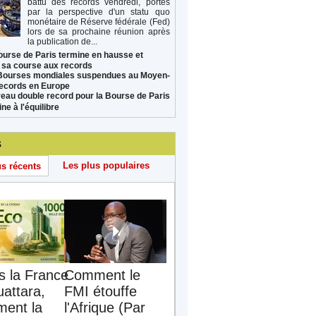
battu des records vendredi, portés
par la perspective d'un statu quo
monétaire de Réserve fédérale (Fed)
lors de sa prochaine réunion après
la publication de...
ourse de Paris termine en hausse et
 sa course aux records
Bourses mondiales suspendues au Moyen-
records en Europe
eau double record pour la Bourse de Paris
ne à l'équilibre
s
Les plus populaires
us récents
s la France
Comment le
uattara,
FMI étouffe
ent la
l'Afrique (Par