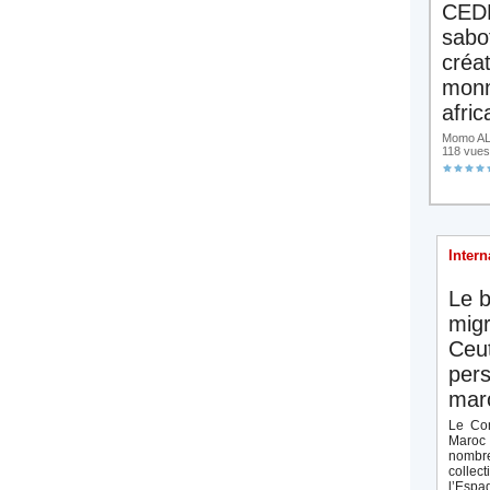
CED
sabo
créa
monn
afric
Momo ALA
118 vues
Intern
Le b
migr
Ceut
pers
maro
Le Con
Maroc 
nombre
collect
l’Espag