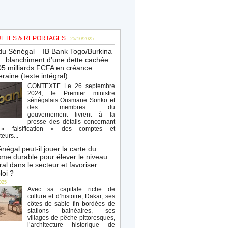
ETES & REPORTAGES
- 25/10/2025
du Sénégal – IB Bank Togo/Burkina
: blanchiment d’une dette cachée
5 milliards FCFA en créance
raine (texte intégral)
CONTEXTE Le 26 septembre
2024, le Premier ministre
sénégalais Ousmane Sonko et
des membres du
gouvernement livrent à la
presse des détails concernant
« falsification » des comptes et
teurs...
négal peut-il jouer la carte du
sme durable pour élever le niveau
al dans le secteur et favoriser
loi ?
025
Avec sa capitale riche de
culture et d’histoire, Dakar, ses
côtes de sable fin bordées de
stations balnéaires, ses
villages de pêche pittoresques,
l’architecture historique de