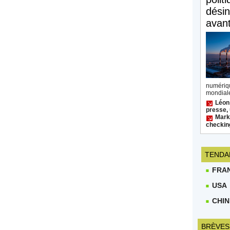
désin
avan
numéri
mondiale
Léon
presse, 
Mark 
checkin
TENDA
FRA
USA
CHIN
BRÈVES