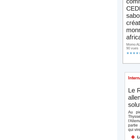
comm
CED
sabo
créa
monn
afric
Momo ALA
90 vues
Intern
Le R
all
solu
Au pie
Thyss
l'Allem
partie
qui vire
L