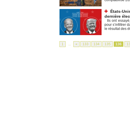
États-Unis
dernière élec
Ils ont essayé,
pour s’infiltrer
le résultat des él
1
...
«
133
134
135
136
1