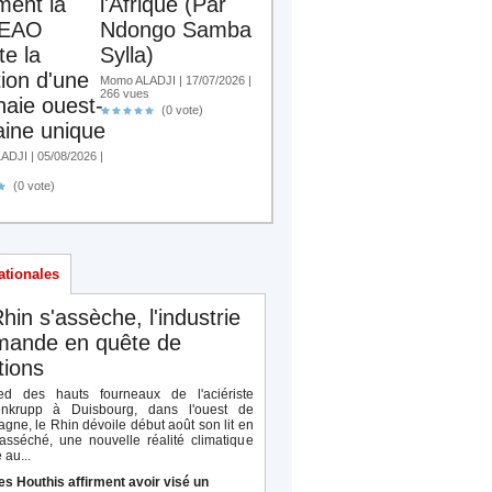
ent la
l'Afrique (Par
EAO
Ndongo Samba
te la
Sylla)
tion d'une
Momo ALADJI | 17/07/2026 |
266 vues
aie ouest-
(0 vote)
aine unique
DJI | 05/08/2026 |
(0 vote)
ationales
hin s'assèche, l'industrie
emande en quête de
tions
d des hauts fourneaux de l'aciériste
enkrupp à Duisbourg, dans l'ouest de
agne, le Rhin dévoile début août son lit en
 asséché, une nouvelle réalité climatique
 au...
es Houthis affirment avoir visé un