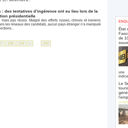
 : des tentatives d’ingérence ont eu lieu lors de la
tion présidentielle
 mais pas réussi. Malgré des efforts russes, chinois et iraniens
ENQU
 dans les réseaux des candidats, aucun pays étranger n’a manipulé
ections...
État 
Faso 
de 10
souve
37
138
139
»
...
200
une 
indica
Le Sé
touri
génér
l’emp
17/10/2