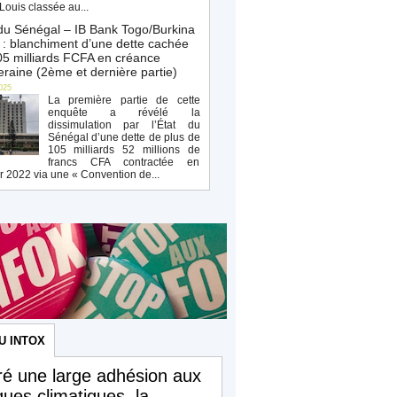
Louis classée au...
du Sénégal – IB Bank Togo/Burkina
: blanchiment d’une dette cachée
5 milliards FCFA en créance
raine (2ème et dernière partie)
025
La première partie de cette
enquête a révélé la
dissimulation par l’État du
Sénégal d’une dette de plus de
105 milliards 52 millions de
francs CFA contractée en
r 2022 via une « Convention de...
U INTOX
é une large adhésion aux
iques climatiques, la