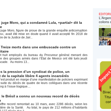
EDITORI
L'Argen
colons 
e juge Moro, qui a condamné Lula, «partial» dit la
e
20/07/2026
u juge Moro, figure de proue de la grande enquête anticorruption
», avait été mise en doute quand il avait accepté fin 2018 de
re de la Justice de Jair...
 Treize morts dans une embuscade contre un
itaire
 et huit employés du bureau du Procureur général menant des
re des groupes armés dans l’État de Mexico ont été tués jeudi
cade. Au moins 13...
us la pression d’un syndicat de police, un
de la capitale libère 4 agents incarcérés
’est produit en marge d’une manifestation de policiers exprimant
a suite du décès de quatre de leurs collègues dans une récente
g à l’issue tragique....
: le Brésil a connu un nouveau record de décès
h
iffre record remontait au 10 mars, avec 2286 décès, selon les
stère de la Santé. Au total, le pays de 212 millions d’habitants
2 127 décès dus à...