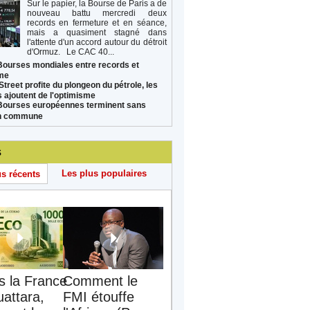
Sur le papier, la Bourse de Paris a de
nouveau battu mercredi deux
records en fermeture et en séance,
mais a quasiment stagné dans
l'attente d'un accord autour du détroit
d'Ormuz. Le CAC 40...
Bourses mondiales entre records et
sme
Street profite du plongeon du pétrole, les
s ajoutent de l'optimisme
Bourses européennes terminent sans
on commune
s
Les plus populaires
us récents
s la France
Comment le
uattara,
FMI étouffe