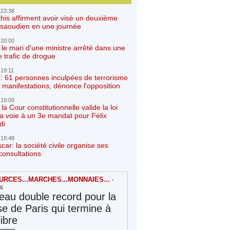
 23:38
his affirment avoir visé un deuxième
r saoudien en une journée
 20:00
 le mari d'une ministre arrêté dans une
e trafic de drogue
 19:11
: 61 personnes inculpées de terrorisme
 manifestations, dénonce l'opposition
 19:09
a Cour constitutionnelle valide la loi
la voie à un 3e mandat pour Félix
di
 18:48
ar: la société civile organise ses
consultations
RCES...MARCHES...MONNAIES...
-
26
au double record pour la
e de Paris qui termine à
libre