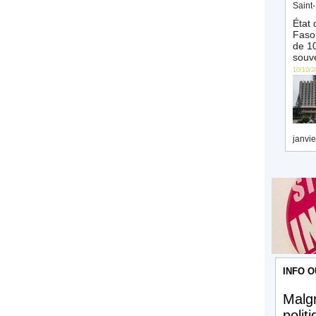
Saint-
État 
Faso 
de 10
souve
10/10/2
janvie
INFO O
Malgr
polit