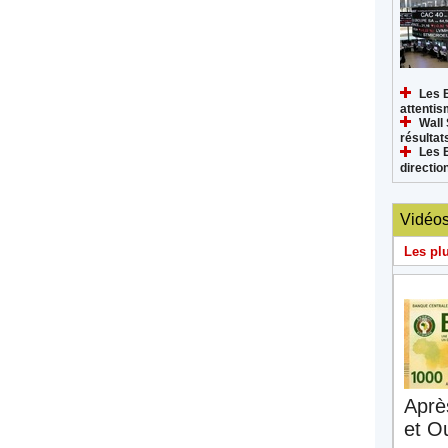
Les 
attenti
Wall 
résultat
Les 
directi
Vidéo
Les pl
Aprè
et O