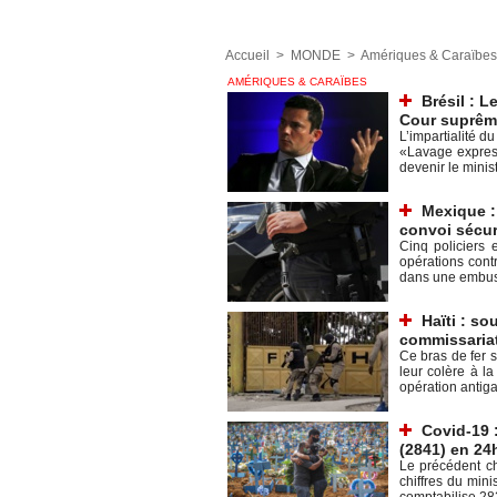
Accueil
>
MONDE
>
Amériques & Caraïbes
AMÉRIQUES & CARAÏBES
Brésil : L
Cour suprêm
L’impartialité d
«Lavage express
devenir le minist
Mexique :
convoi sécur
Cinq policiers
opérations cont
dans une embus
Haïti : so
commissariat 
Ce bras de fer s
leur colère à l
opération antigan
Covid-19 
(2841) en 24
Le précédent ch
chiffres du mini
comptabilise 28