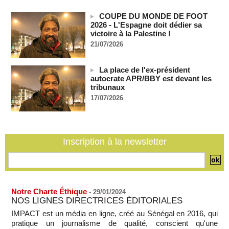
ENTRETIEN EXCLUSIF – Boubacar Boris Diop : « Dans le
Sahel, l’enjeu n’est pas la lutte pour la démocratie mais la
COUPE DU MONDE DE FOOT
résistance à des puissances décidées à semer le chaos »
2026 - L'Espagne doit dédier sa
(Partie 2 & fin)
victoire à la Palestine !
MOMAR DIENG
09/08/2026
-
21/07/2026
Les Émirats arabes unis annoncent que l'Iran a ciblé l'un de
leurs navires avec un missile dans le détroit d'Ormuz
La place de l'ex-président
08/08/2026
-
autocrate APR/BBY est devant les
tribunaux
Le bilan des décès liés à la « migration massive » vers
17/07/2026
Ceuta s'élève désormais à 14 personnes, selon une autorité
marocaine :
08/08/2026
-
Sénégal - Une revue de presse du 8 août 2026 (Par IA)
Inscription à la newsletter
08/08/2026
-
MOMO ALADJI
SENEGAL - Les Unes de la presse quotidienne du 8/9 août
2026
08/08/2026
-
MOMO ALADJI
Notre Charte Éthique
-
29/01/2024
NOS LIGNES DIRECTRICES ÉDITORIALES
IMPACT est un média en ligne, créé au Sénégal en 2016, qui
pratique un journalisme de qualité, conscient qu'une