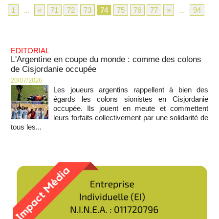
1
...
«
71
72
73
74
75
76
77
»
...
94
EDITORIAL
L'Argentine en coupe du monde : comme des colons
de Cisjordanie occupée
20/07/2026
Les joueurs argentins rappellent à bien des
égards les colons sionistes en Cisjordanie
occupée. Ils jouent en meute et commettent
leurs forfaits collectivement par une solidarité de
tous les...