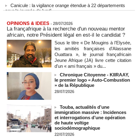
Canicule : la vigilance orange étendue à 22 départements
pour la journée de lundi
09/08/2026
-
États-Unis : le cancer de l’ancien président américain Joe
OPINIONS & IDEES
-
28/07/2026
Biden s’est aggravé, annonce son fils
La françafrique à la recherche d'un nouveau mentor
09/08/2026
-
africain, notre Président légal en est-il le candidat ?
Des échanges de frappes font cinq morts en Ukraine et en
Sous le titre « De Mougins à l’Elysée,
Russie
les amitiés françaises d’Alassane
09/08/2026
-
Ouattara », le journal françafricain
Jeune Afrique (JA) livre cette citation
L'Iran exige pour rouvrir Ormuz que les Etats-Unis acceptent
d’un « ami français » du...
"toutes" ses conditions
09/08/2026
-
Chronique Citoyenne - KIIRAAY,
le premier logo « Auto-Combustion
Iran : « aucune négociation directe » en cours avec les
» de la République
États-Unis
28/07/2026
09/08/2026
-
Chine : plus d’un million de personnes évacuées avant
l’arrivée du typhon Dolphin
Touba, actualités d’une
immigration massive : Incidences
09/08/2026
-
et interrogations d’une opération
un ancien colistier du Rassemblement national écroué pour
de haute voltige
le meurtre présumé de son ex-compagne
sociodémographique
09/08/2026
-
22/07/2026